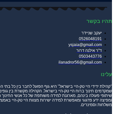
תהיו בקשר
יעקב שניידר
0526048191
ysjaia@gmail.com
ד”ר אילנה דרור
0503443776
ilanadror56@gmail.com
עלינו
"קהילת ידידי היי טק-היי בישראל" היא גוף הפועל לחבר בין כל בתי 
שמקדמים חינוך ברוח היי טק-היי בישראל. הקהילה מקשרת בין גופים ח
שיתופי פעולה בינהם, מארגנת למידה משותפת של כל אנשי החינוך ה
ומפיצה ידע פדגוגי ומאפשרת למידה ישירות מצוות היי טק-היי באמצע
משלחות וסמינרים.