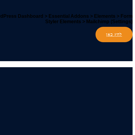
dPress Dashboard > Essential Addons > Elements > Form
Styler Elements > Mailchimp (Settings)
לחץ כאן