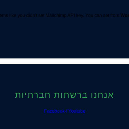
ems like you didn't set Mailchimp API key. You can set from
Wor
אנחנו ברשתות חברתיות
Facebook-f
Youtube