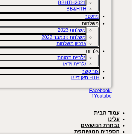
BBHTH2021
BB&HTH
ניוזלטר
משלחות
משלחת 2023
משלחת נובמבר 2022
ארכיון משלחות
גלריות
גלריית תמונות
גלריית וידאו
צור קשר
HTH סאן דייגו
Facebook-
f
Youtube
עמוד הבית
עלינו
נבחרת הנושאים
הספריה המשותפת