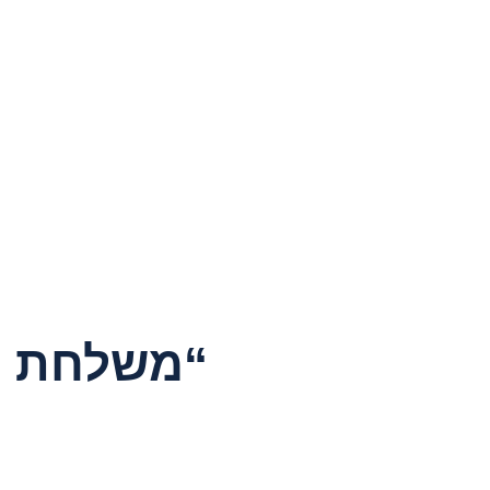
“משלחת HTH תמונות מזוית הראייה שלנו”