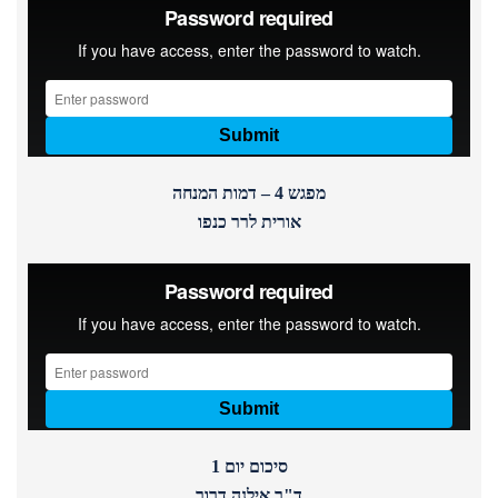
מפגש 4 – דמות המנחה
אורית לרר כנפו
סיכום יום 1
ד"ר אילנה דרור