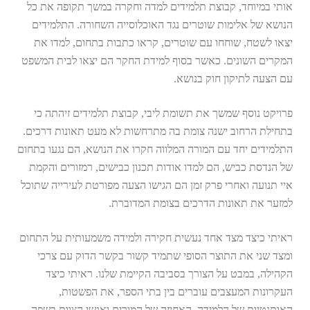
אותי במיוחד, קבוצת תלמידים למדה וחקרה במשך תקופה את כל
הנושא של אלימות שוטרים נגד האוכלוסייה השחורה. התלמידים
יצאו לשטח, שוחחו עם שוטרים, קראו כתבות בתחום, למדו את
המקרים השונים. כאשר בסוף למידת החקר הם יצאו לבית המשפט
עם הצעה לתיקון חוק בנושא.
פרויקט נוסף שמשך את תשומת ליבי, קבוצת תלמידים זיהתה כי
בתחילת הרחוב ישנה צומת בה מתרחשות לא מעט תאונות דרכים.
התלמידים יחד עם המורה המלווה חקרו את הנושא, הם נגעו בתחום
של הנדסת כביש, הם למדו אודות תכנון כבישים, רמזורים והקמת
איי תנועה ואחרי פרק זמן הם הגישו הצעה מפורטת לעירייה שתוכל
למזער את תאונות הדרכים בצומת המדוברת.
ראיתי כיצד מצד אחד נעשית חקירה ולמידה משמעותית על התחום
ומצד שני את התוצר הסופי שתמיד קשור בקשר הדוק עם צרכי
הקהילה, במבט על הצורך בסביבה הקיימת שלנו. ראיתי כיצד
העקרונות המעצבים עוברים בין בתי הספר, את הפשטות,
האותנטיות של הלמידה, האחיזה של המורים ואנשי הצוות בשפה