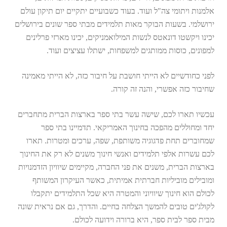
אלמנות ויתומי צה"ל ועוד. בעוד כשבועיים יתקיים יום תיקון עולם
ירושלמי. בשעות הבוקר מאות תלמידים מבתי ספר שונים בירושלים
יכינו ויקשטו דונאטס לנשות המילואמניקים, יכינו מארזי פרלינים
למפונים, כוסות ממותגים למשפחות, ישתלו עציצים ועוד.
לפני כחודשיים לא הייתי חושבת על חיבור כזה, לא הייתי מאמינה
שחיבור כזה אפשרי, והנה זה קורה.
עכשיו תארו לכם, שישה עשר בתי ספר בארצות הברית מתחברים
יחד ומחוללים מהפכה בחינוך האמריקאי. תדמיינו בתי ספר
שמחוברים תחת פדגוגיה משותפת, שפה, ערכים ומטרות. תארו
לכם עשרות אלפי תלמידים ואנשי חינוך משנים לא רק את החינוך
בארצות הברית, משנים את פני החברה, מקיימים שיוויון הזדמנויות
ומובילים מוביליות חברתית אמיתית, כאשר העיקרון המשותף
לכולם הוא חינוך שיוויוני והמטרה היא שכל התלמידים יתקבלו
לקולג'ים טובים להמשך הצלחה בחיים. והדרך, גם אם נראית שונה
מבית ספר לבית ספר, היא ברורה וידועה לכולם.