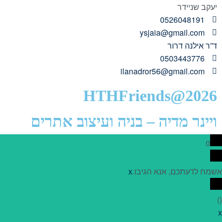
יעקב שניידר
0526048191
ysjaia@gmail.com
ד”ר אילנה דרור
0503443776
ilanadror56@gmail.com
HTHFriends@2026
ויינר מדיה – בניה ועיצוב אתרים
0
אשמח לדעתכם, אנא הגיבו.
x
)
(
x