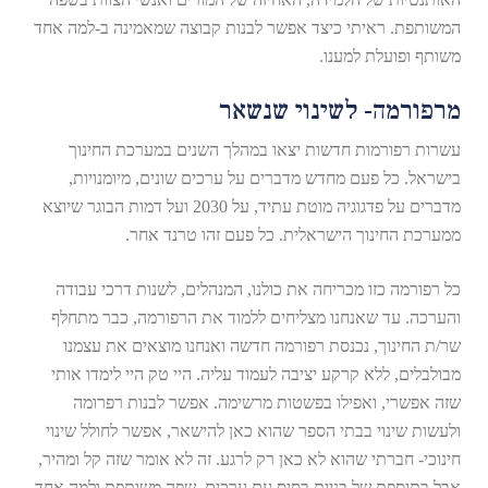
המשותפת. ראיתי כיצד אפשר לבנות קבוצה שמאמינה ב-למה אחד
משותף ופועלת למענו.
מרפורמה- לשינוי שנשאר
עשרות רפורמות חדשות יצאו במהלך השנים במערכת החינוך
בישראל. כל פעם מחדש מדברים על ערכים שונים, מיומנויות,
מדברים על פדגוגיה מוטת עתיד, על 2030 ועל דמות הבוגר שיוצא
ממערכת החינוך הישראלית. כל פעם זהו טרנד אחר.
כל רפורמה כזו מכריחה את כולנו, המנהלים, לשנות דרכי עבודה
והערכה. עד שאנחנו מצליחים ללמוד את הרפורמה, כבר מתחלף
שר/ת החינוך, נכנסת רפורמה חדשה ואנחנו מוצאים את עצמנו
מבולבלים, ללא קרקע יציבה לעמוד עליה. היי טק היי לימדו אותי
שזה אפשרי, ואפילו בפשטות מרשימה. אפשר לבנות רפרומה
ולעשות שינוי בבתי הספר שהוא כאן להישאר, אפשר לחולל שינוי
חינוכי- חברתי שהוא לא כאן רק לרגע. זה לא אומר שזה קל ומהיר,
אבל בתוספת של בניית בסיס עם ערכים, שפה משותפת ולמה אחד