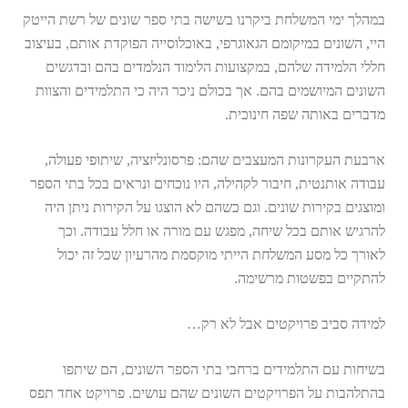
במהלך ימי המשלחת ביקרנו בשישה בתי ספר שונים של רשת הייטק
היי, השונים במיקומם הגאוגרפי, באוכלוסייה הפוקדת אותם, בעיצוב
חללי הלמידה שלהם, במקצועות הלימוד הנלמדים בהם ובדגשים
השונים המיושמים בהם. אך בכולם ניכר היה כי התלמידים והצוות
מדברים באותה שפה חינוכית.
ארבעת העקרונות המעצבים שהם: פרסונליזציה, שיתופי פעולה,
עבודה אותנטית, חיבור לקהילה, היו נוכחים ונראים בכל בתי הספר
ומוצגים בקירות שונים. וגם כשהם לא הוצגו על הקירות ניתן היה
להרגיש אותם בכל שיחה, מפגש עם מורה או חלל עבודה. וכך
לאורך כל מסע המשלחת הייתי מוקסמת מהרעיון שכל זה יכול
להתקיים בפשטות מרשימה.
למידה סביב פרויקטים אבל לא רק…
בשיחות עם התלמידים ברחבי בתי הספר השונים, הם שיתפו
בהתלהבות על הפרויקטים השונים שהם עושים. פרויקט אחד תפס