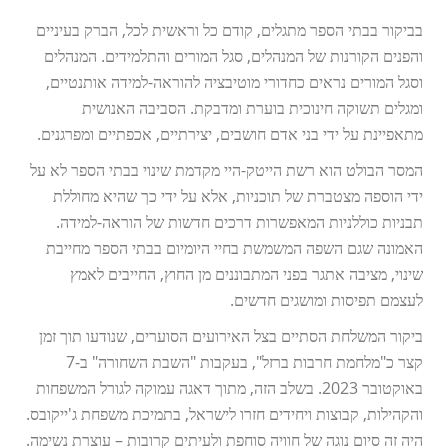
בביקור בבתי הספר מתגלים, קודם כל וראשית לכל, הברק בעיניים
והפנים הקורנות של המנהלים, סגל המורים והתלמידים. המנהלים
וסגל המורים נראים כחדורי מוטיבציה להוראה-למידה אותנטיים,
ומגלים תשוקה חינוכית בוערת ומדבקת. הסביבה האנושית
מתאפיינת על ידי בני אדם חושבים, יצירתיים, אכפתיים ומפרגנים.
המסר הבולט הוא רשת הייטק-היי מקדמת שינוי בבתי הספר לא על
ידי הוספה מצטברת של תוכניות, אלא על ידי כך שהיא מחוללת
תבניות כוללניות המאפשרות דרכים חדשות של הוראה-למידה.
האמונה שגם השפה המשמשת בחיי היומיום בבתי הספר מחייבת
שינוי, מציבה אתגר בפני המתבוננים מן החוץ, החייבים לאמץ
לעצמם תפיסות ומושגים חדשים.
ביקור המשלחת הסתיים בצל האירועים הסוערים, שנודעו תוך זמן
קצר כ"מלחמת חרבות ברזל", בעקבות "השבת השחורה" ב-7
באוקטובר 2023. בשלב הזה, מתוך דאגה עמוקה לגורל המשפחות
והקהילות, קבוצות ויחידים חזרו לישראל, בתמיכת משפחת ג'ייקובס.
היה זה סיום נוגה של חוויה סוחפת ולעיתים קרובות – עוצרת נשימה.