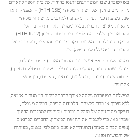
באוקטובר), שבו המשתתפים יתנסו בחוויות של בית הספר לתארים
מתקדמים בחינוך של רשת הייטק-היי (HTH CSE) – המעניק תואר
שני, ומציע תוכניות פיתוח מקצועי (למחנכים מרשת הייטק-היי,
מהאזור, מארצות הברית בכלל וממדינות אחרות) – ובתהליך
ההוראה מגן הילדים ועד לסיום בית הספר התיכון (HTH K-12).
הביקור נועד לעורר השראה בקרב מחנכים ומנהלים, בהתבסס על
ההוויה והחוויה של רשת הייטק-היי.
במסע השתתפו 35 אנשי חינוך מרחבי הארץ (מורים, מנהלים,
מנהלי רשתות חינוך, מנהגי פסגות ובעלי תפקידים במחלקות חינוך),
מדתות שונות (יהודים, מוסלמים, בדואים, נוצרים), וכן אנשי
אקדמיה.
המשלחת המעורבת גילתה לאורך הדרך לכידות בין-מגזרית אמיצה,
ללא חיכוך או מתח כלשהם. הלכידות הופרה, במידה מוגבלת,
בעיקר מתוך זיקה של מנהלים ומורים מסוימים למסגרות החינוך
שמהן באו. כדי להגביר את תחושת הביטחון, החברים הבדואים
(נשים וגברים כאחד) התגודדו לא פעם בינם לבין עצמם, בעיתות
של הינפשות ופנאי.