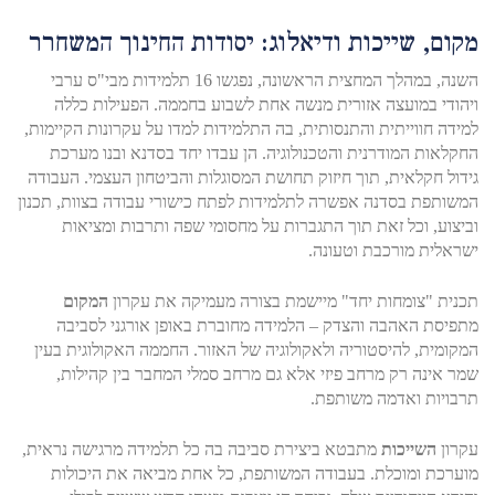
מקום, שייכות ודיאלוג: יסודות החינוך המשחרר
השנה, במהלך המחצית הראשונה, נפגשו 16 תלמידות מבי"ס ערבי
ויהודי במועצה אזורית מנשה אחת לשבוע בחממה. הפעילות כללה
למידה חווייתית והתנסותית, בה התלמידות למדו על עקרונות הקיימות,
החקלאות המודרנית והטכנולוגיה. הן עבדו יחד בסדנא ובנו מערכת
גידול חקלאית, תוך חיזוק תחושת המסוגלות והביטחון העצמי. העבודה
המשותפת בסדנה אפשרה לתלמידות לפתח כישורי עבודה בצוות, תכנון
וביצוע, וכל זאת תוך התגברות על מחסומי שפה ותרבות ומציאות
ישראלית מורכבת וטעונה.
תכנית "צומחות יחד" מיישמת בצורה מעמיקה את עקרון
המקום
מתפיסת האהבה והצדק – הלמידה מחוברת באופן אורגני לסביבה
המקומית, להיסטוריה ולאקולוגיה של האזור. החממה האקולוגית בעין
שמר אינה רק מרחב פיזי אלא גם מרחב סמלי המחבר בין קהילות,
תרבויות ואדמה משותפת.
עקרון
השייכות
מתבטא ביצירת סביבה בה כל תלמידה מרגישה נראית,
מוערכת ומוכלת. בעבודה המשותפת, כל אחת מביאה את היכולות