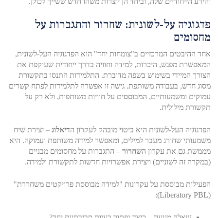
והידע הייחודיים שלה, וביחד הן יוצרות משהו חדש ששייך לכולן.
פדגוגיה על-לשונית: שחרור והתגברות על
מחסומים
אחד ההיבטים המרכזיים ב"צומחות יחד" הוא הפדגוגיה העל-לשונית,
המאפשרת מפגש, היכרות, למידה וחוויה בדרך ייחודית שעוקפת את
הצורך המיידי בשימוש בשפה מדוברת. התלמידות התנסו בתקשורת
מסוג חדש, בעבודה משותפת. גישה זו אפשרה לתלמידות לפתח קשרים
עמוקים ומשמעותיים, המבוססים על חוויות משותפות, ולא רק על
תקשורת מילולית.
הפדגוגיה העל-לשונית היא ביטוי מובהק לעקרון ה
דיאלוג
– יצירת שיח
משמעותי שחורג מעבר למילים, ומאפשר למידה משותפת ועמוקה. היא
מממשת גם את עקרון ה
שחרור
– התגברות על מחסומים מבניים
(במקרה זה לשוניים) ויצירת אפשרויות חדשות לתקשורת ולמידה.
הפעילות מבוססת על עקרונות "למידה מבוססת פרויקטים משחררת"
(Liberatory PBL):
שאלה מניעה – כיצד נפתור בעיות סביבתיות יחד?