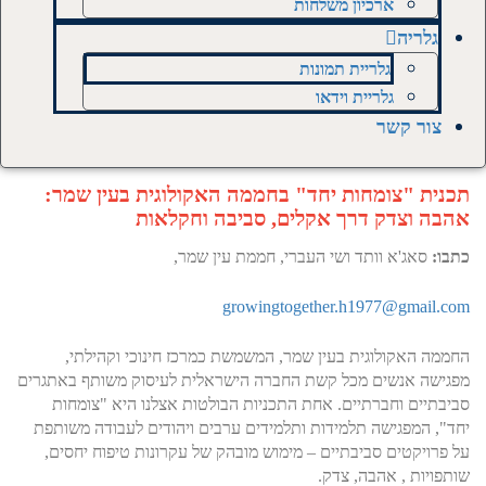
ארכיון משלחות
גלריה
גלריית תמונות
גלריית וידאו
צור קשר
תכנית "צומחות יחד" בחממה האקולוגית בעין שמר:
אהבה וצדק דרך אקלים, סביבה וחקלאות
כתבו:
סאג'א וותד ושי העברי, חממת עין שמר,
growingtogether.h1977@gmail.com
החממה האקולוגית בעין שמר, המשמשת כמרכז חינוכי וקהילתי,
מפגישה אנשים מכל קשת החברה הישראלית לעיסוק משותף באתגרים
סביבתיים וחברתיים. אחת התכניות הבולטות אצלנו היא "צומחות
יחד", המפגישה תלמידות ותלמידים ערבים ויהודים לעבודה משותפת
על פרויקטים סביבתיים – מימוש מובהק של עקרונות טיפוח יחסים,
שותפויות , אהבה, צדק.