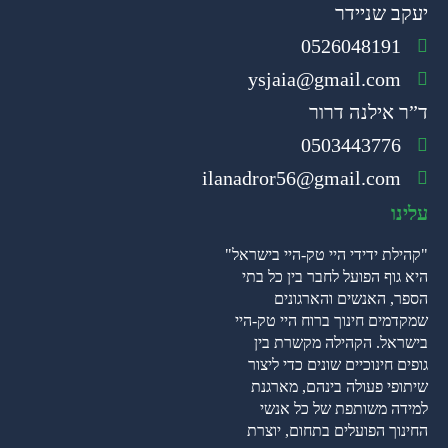
יעקב שניידר
0526048191
ysjaia@gmail.com
ד”ר אילנה דרור
0503443776
ilanadror56@gmail.com
עלינו
"קהילת ידידי היי טק-היי בישראל"
היא גוף הפועל לחבר בין כל בתי
הספר, האנשים והארגונים
שמקדמים חינוך ברוח היי טק-היי
בישראל. הקהילה מקשרת בין
גופים חינוכיים שונים כדי ליצור
שיתופי פעולה בינהם, מארגנת
למידה משותפת של כל אנשי
החינוך הפועלים בתחום, יוצרת