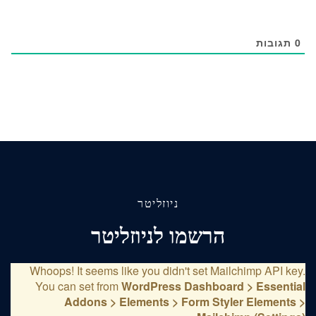
0
תגובות
ניוזליטר
הרשמו לניוזליטר
Whoops! It seems like you didn't set Mailchimp API key.
You can set from
WordPress Dashboard > Essential
Addons > Elements > Form Styler Elements >