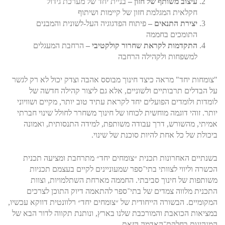
עיצוב משותף של חזון –
בניית יחד של מערכת גידול
חקלאית המגלמת חזון של קיימות ושיתוף
יצירת התנאים –
פיתוח הפדגוגיה העל-לשונית והמבנים
התומכים בחממה
התקדמות לקראת שחרור
קולקטיבי –
הרחבת המעגלים
למשפחות ולקהילה הרחבה
"צומחות יחד" מראה כיצד חינוך מבוסס אהבה וצדק יכול לא רק לגשר
על הבדלים תרבותיים ולשוניים, אלא גם ליצור קהילה חדשה של
לומדות ולומדים הפועלים יחד לקראת עתיד טוב יותר, מקיים ושוויוני
יותר. זוהי דוגמה מוחשית לכוחו של חינוך משחרר לחולל שינוי חברתי
אמיתי, מהשורש, דרך עבודה משותפת, למידה התנסותית, ואמונה
ביכולת של כל אחת להיות סוכנת של שינוי.
בשנתיים האחרונות תכנית ״צומחים יחד״ מתרחבת ומציעה תכנית
הכשרה וליווי לצוותי בתי־ספר שמעוניינים לקיים בעצמם תכניות
משותפות של חינוך סביבתי. החממה מארחת השתלמויות, וצוות
התכנית מלווה צמדים של בתי־ספר להתאמה דיוק התוכן לצרכים
המקומיים. הבשורה הייחודית של ״צומחים יחד״ רלוונטית דווקא עכשיו,
במציאות הכואבת והמורכבת שלנו בארץ, ונותנת תקווה לדור הבא של
המנהיגות בחלקת־האדמה הזאת.