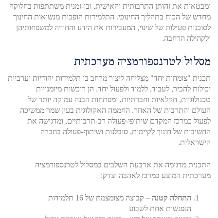
ומבטאות את זהותן התרבותית והאישית, ובו-זמנית משתתפות בחלוקה
מחדש של הכוח בתהליך החינוכי. התלמידות הופכות מנשואות החינוך
לסוכנות פעילות של שינוי, המעבירות את הידע והחוויה למשפחותיהן
ולקהילה הרחבה.
מסלול לטרנספורמציה מערכתית
תכנית "צומחות יחד" מצליחה ליצור מרחב בו תלמידות יהודיות וערביות
יכולות להכיר, לעבוד, ללמוד ולפעול יחד. הן רוכשות מיומנויות
טכנולוגיות, חקלאיות וחברתיות, ומפתחות הבנה עמוקה יותר של
העולם והתרבות של האחר. החממה האקולוגית בעין שמר ממשיכה
לפעול כמרכז המקדם שיתופי-פעולה רב-תרבותיים, ומדגישה את
החשיבות של חינוך לקיימות, סובלנות ושיתוף-פעולה בחברה
הישראלית.
התכנית מדגימה את ארבעת השלבים במסלול לטרנספורמציה
מערכתית המוצע במרכז לאהבה וצדק:
התחלה קטנה –
קבוצה מצומצמת של 16 תלמידות
הנפגשות אחת לשבוע