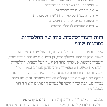
בניית ידע בהקשר תרבותי וסביבתי
ארגון קבוצות רב-תרבותיות
חקר מעמיק של סוגיות חקלאיות וסביבתיות
עיצוב תוצרים ופתרונות מעשיים
הצגת העבודה לקהילה הרחבה
זהות ודמוקרטיזציה: כוחן של התלמידות
כסוכנות שינוי
שיא התכנית היה ביום פעילות מיוחד, בו התלמידות הזמינו את
משפחותיהן לחממה. במהלך היום, הן הציגו את מערכת הגידול שבנו,
והעבירו סדנאות ופעילויות ברוח הפדגוגיה העל-לשונית. התלמידות
הובילו את המשפחות בפעילויות שהן עצמן עברו בתכנית, וכללו
בין-היתר התנסות בעבודה בסדנה, חידות ושיתוף-פעולה. הפעילות
הידקה את הקשרים בין הקהילות השונות במועצה, והראתה כיצד
עבודה משותפת יכולה לגשר על פערים תרבותיים וליצור חוויות
משמעותיות.
במפגש זה באים לידי ביטוי עקרונות ה
זהות
וה
דמוקרטיזציה
–
התלמידות לא רק לומדות, אלא הופכות למורות ולמנהיגות. הן מתחקות