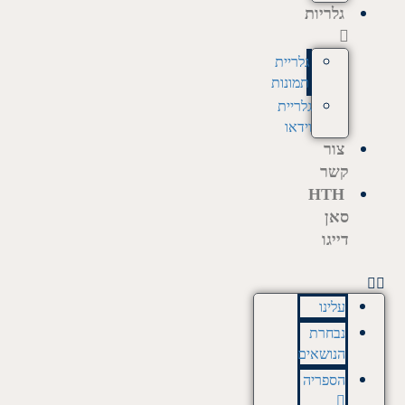
גלריות
גלריית
תמונות
גלריית
וידאו
צור
קשר
HTH
סאן
דייגו
עלינו
נבחרת
הנושאים
הספריה