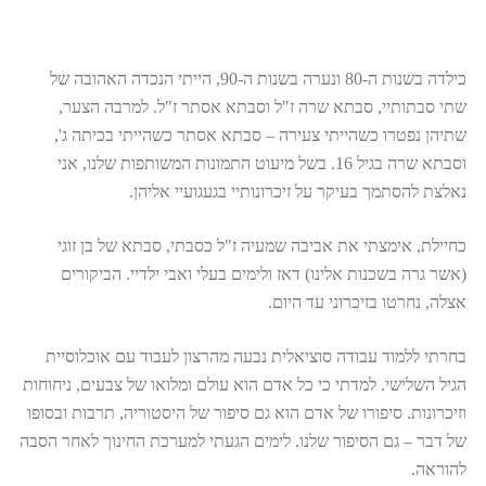
כילדה בשנות ה-80 ונערה בשנות ה-90, הייתי הנכדה האהובה של
שתי סבתותיי, סבתא שרה ז"ל וסבתא אסתר ז"ל. למרבה הצער,
שתיהן נפטרו כשהייתי צעירה – סבתא אסתר כשהייתי בכיתה ג',
וסבתא שרה בגיל 16. בשל מיעוט התמונות המשותפות שלנו, אני
נאלצת להסתמך בעיקר על זיכרונותיי בגעגועיי אליהן.
כחיילת, אימצתי את אביבה שמעיה ז"ל כסבתי, סבתא של בן זוגי
(אשר גרה בשכנות אלינו) דאז ולימים בעלי ואבי ילדיי. הביקורים
אצלה, נחרטו בזיכרוני עד היום.
בחרתי ללמוד עבודה סוציאלית נבעה מהרצון לעבוד עם אוכלוסיית
הגיל השלישי. למדתי כי כל אדם הוא עולם ומלואו של צבעים, ניחוחות
וזיכרונות. סיפורו של אדם הוא גם סיפור של היסטוריה, תרבות ובסופו
של דבר – גם הסיפור שלנו. לימים הגעתי למערכת החינוך לאחר הסבה
להוראה.