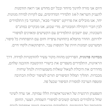
היום אני מורה לחינוך מיוחד ובכל יום מחדש אני רואה הזדמנות
להעניק השראה ל-14 תלמידיי המדהימים, עם לקויות למידה מגוונות.
יחד, אנו מובילים את פרויקט "סיפורי סבא", המחבר בין התלמידים
לבין חברי הקהילה המבוגרים. מדי שבוע, אנו מבקרים במתנ"ס
השכונתי, שם יושבים התלמידים עם הקשישים ומאזינים לסיפורי
ילדותם. החדר מתמלא בתחושת ציפייה וחום עם התפתחות כל סיפור,
המשרטט תמונות חיות של תקופות עבר, הרפתקאות ולקחי חיים.
מבחינה פדגוגית
, הפרויקט מהווה מקור עשיר להזדמנויות למידה. דרך
הראיונות, התלמידים משפרים את כישורי ההקשבה וההבנה שלהם,
מחדדים את היכולת לשאול שאלות משמעותיות ולנהל שיחות
מכבדות. תהליך תמלול הסיפורים תורם לשיפור יכולות הכתיבה
ומטפח הערכה למסורת הסיפור שבעל פה.
השפעתן הרגשית של האינטראקציות הללו עמוקה. אני עדה לשינוי
שחל בתלמידים כשהם קשובים לסיפורי השמחה, הצער, החוסן
והחוכמה של הקשישים. התלמידים מבטאים ביטויי אמפתיה לנוכח