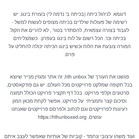
דוגמא לניהול כיתה (בכיתה ב' נדמה לי) בעזרת בינגו. יש
רשימה של פעולות שילדים בכיתה מצופים לעשות למשל -
לעבוד בצורה עצמאית, להסתדר בטור , לא להרים את הקול
בכיתה וכו'. הכל רשום על לוח בינגו בעפרון. כשמצליחים
המורה צובעת את הלוח וכשיש בינגו הכיתה יכולה להחליט על
פרס.
פגשנו את העורך של hth unbox, זה אתר ומגזין מנייר שיוצא
בכל תקופה שמלקט פרוייקטים מכל העולם. יש גם פודקאסטים,
סרטונים וקלפי פרויקט. בכל דף תקציר פרויקט הכולל תמונה
וסיכום קצר ותמציתי על פרויקט. אפשר לקחת מכאן המון
רעיונות לפרוייקטים וגם לכתוב ולפרסם פרוייקטים שאנחנו
עושים. https://hthunboxed.org
ועוד משהו עיצובי ונחמד - קוביות של אותיות שאפשר לעצב איתם