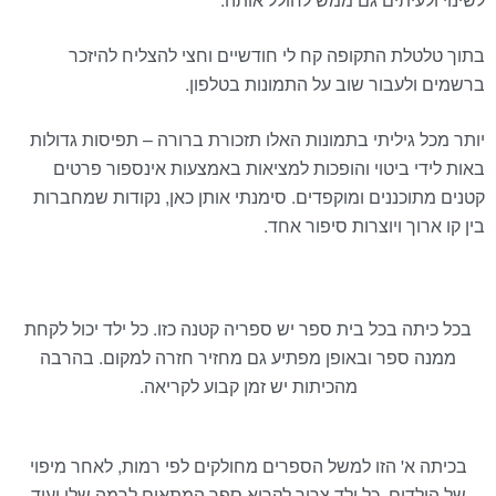
בתוך טלטלת התקופה קח לי חודשיים וחצי להצליח להיזכר
ברשמים ולעבור שוב על התמונות בטלפון.
יותר מכל גיליתי בתמונות האלו תזכורת ברורה – תפיסות גדולות
באות לידי ביטוי והופכות למציאות באמצעות אינספור פרטים
קטנים מתוכננים ומוקפדים. סימנתי אותן כאן, נקודות שמחברות
בין קו ארוך ויוצרות סיפור אחד.
בכל כיתה בכל בית ספר יש ספריה קטנה כזו. כל ילד יכול לקחת
ממנה ספר ובאופן מפתיע גם מחזיר חזרה למקום. בהרבה
מהכיתות יש זמן קבוע לקריאה.
בכיתה א' הזו למשל הספרים מחולקים לפי רמות, לאחר מיפוי
של הילדים, כל ילד צריך לקרוא ספר המתאים לרמה שלו ועוד