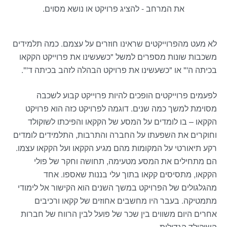
את המרחב - להציג פרויקט או נושא מסוים.
לא מעט מהפרוייקטים שראינו חוזרים על עצמם. כמה תלמידים
משכבות שונות מספרים למשל "כשעשינו את פרוייקט הקקאו
בכיתה ה'" או "כשעשינו את פרויקט הבהלה לזהב בכיתה ד'".
לפעמים פרוייקטים הופכים להיות פרוייקט קבוע לשכבה
מסוימת למשך כמה שנים. דוגמה לפרויקט כזה הוא פרויקט
הקקאו – בו לומדים על המסע של הקקאו והפיכתו לשוקולד
וחוקרים את השפעתו על החברה והתרבות, התלמידים לומדים
רקע תיאורטי על המקומות מהם מגיע הקקאו ועל הקקאו עצמו.
הם מתחילים את המסע מטעימה, תחושה וחקר של פולי
הקקאו, מתסיסים קקאו בתוך עלי בננות שאספו. אחד
מהגלגולים של הפרויקט במשך השנים הוא הקישור אל לימודי
מתמטיקה. בעבר היו מחשבים אחוזים של קקאו ורכיבים
אחרים היום משווים בין שכר של פועל לבין הרווח של חברות
השוקולד הגדולות.