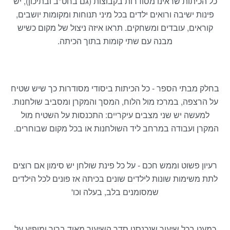
כל הכיתות שראינו מסודרות בקבוצות (גם בחט"ב ובתיכון), יש
פינות ישיבה ורואים ילדים בכל מיני תנוחות ומקומות יושבים,
קוראים, עובדים ומשחקים. תראו איזה ניצול של מקום כשיש
מבנה עם שתי קומות בתוך הכיתה.
בחלק מבתי הספר - כל הכיתות ביסודי מסודרות כך שיש שטיח
על הרצפה, במרכז מול הלוח, המסך והמקרן ומסביב שולחנות.
למעשה יש שני מצבים עיקריים: התכנסות על השטיח מול
המקרן ועבודה במרחב ליד השולחנות או בכל מקום שבוחרים.
רעיון פשוט וממש חכם - על כל פינת שולחן יש סימון אם רוצים
לתת משימות שונות לילדים שונים בכיתה אז פונים לכל הילדים
שמסומנים בלב, בעלה וכו'
כמעט בכל שיעור שנכנסנו סדר השיעור מאוד ברור ומופיע על