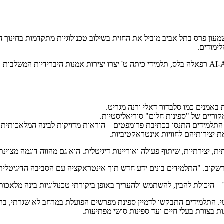
שמעון פרס בתל אביב מוביל את החזית בשילוב טכנולוגיות מתקדמות בחינוך
תחת הנחייתה של המורה לאמנות טניה ברשקוב ובשיתוף עם מומחית ה-AI-AR רפאלה בלס, תלמידי כיתה ט' יצרו 
באמנים כמו סלבדור דאלי ורנה מגריט.
וריים של "ספינות חלום" סוריאליסטיות.
שקוב. "התלמידים בונים ידע חדש תוך אינטראקציה עם הסביבה הדיגיטלית,
טי. התלמידים התבקשו לדמיין ספינת מפרשים הפועלת במרחב לא שגרתי, בהש
 בצורת בעלי חיים ועד ספינות סושי מפתיעות.