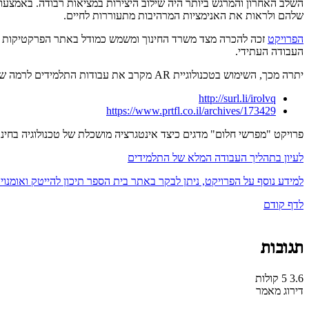
שלהם ולראות את האנימציות המרהיבות מתעוררות לחיים.
הפרויקט
זכה להכרה מצד משרד החינוך ומשמש כמודל באתר הפרקטיקות המובח
העבודה העתידי.
יתרה מכך, השימוש בטכנולוגיית AR מקרב את עבודות התלמידים לרמה של אמנות עכשווית מקצועית, כפי שניתן לראות בעבודותיה של האמנית הבינלאומית ORLAN, שהציגה יצירות AR דומות בגלריה שלוש ביפו.
http://surl.li/irolvq
https://www.prtfl.co.il/archives/173429
פרויקט "מפרשי חלום" מדגים כיצד אינטגרציה מושכלת של טכנולוגיה בחינוך
לעיון בתהליך העבודה המלא של התלמידים
למידע נוסף על הפרויקט, ניתן לבקר באתר בית הספר תיכון להייטק ואומנו
לדף קודם
תגובות
3.6
5
קולות
דירוג מאמר