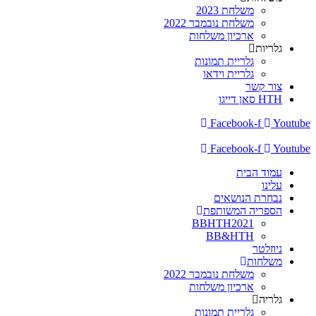
משלחת 2023
משלחת נובמבר 2022
ארכיון משלחות
גלריות
גלריית תמונות
גלריית וידאו
צור קשר
HTH סאן דייגו
Facebook-f
Youtube
Facebook-f
Youtube
עמוד הבית
עלינו
נבחרת הנושאים
הספריה המשותפת
BBHTH2021
BB&HTH
ניוזלטר
משלחות
משלחת נובמבר 2022
ארכיון משלחות
גלריה
גלריית תמונות