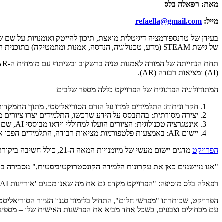
מאת: רפאלה בלס
מייל:
efaella@gmail.com‏r
בעידן של טרנספורמציה דיגיטלית מואצת, תיכון להייטק ואומנויות על שם 
של גישת STEAM (מדע, טכנולוגיה, הנדסה, אמנות ומתמטיקה) בתוכנית הלימודים.
(AI) ומציאות רבודה (AR).
המתודולוגיה הפדגוגית של הפרויקט כללה מספר שלבים:
חקר וניתוח: התלמידים למדו על הזרם הסוריאליסטי, מתוך התמקדות 
יצירה מסורתית: בהתבסס על הידע שרכשו, התלמידים יצרו ציורים מק
אינטגרציה טכנולוגית: הציורים הועלו למחוללי וידאו מבוססי AI, שם התלמידים התנסו בכתיבת פרומפטים – הוראות מדויקות לבינה המלאכותית ליצירת אנימציות.
יישום AR: באמצעות פלטפורמות מציאות רבודה, התלמידים הפכו את יצירותיהם לחוויות אינטראקטיביות.
הפרויקט
מדגים יישום מעשי של מיומנויות המאה ה-21, כולל חשיבה ביקורתית, יצירתיות, שיתוף פעולה ואוריינות דיגיטלית. הוא גם מהווה דוגמה מצוינת ללמידה מבוססת פרויקטים (PBL), המעודדת למידה עמוקה ומשמעותית.
"אנו מיישמים כאן את עקרונות הלמידה הקונסטרוקטיביסטית," מסבירה בר
רפאלה בלס מוסיפה: "הפרויקט מקדם גם את מה שאנו מכנים 'אוריינות AI' – היכולת להבין, להשתמש ולהעריך באופן ביקורתי טכנולוגיות בינה מלאכותית."
הפרויקט, שכותרתו "מפרשי חלום", התחיל בלימוד סגנון הציור הסוריאליס
עם מכחולים וצבעים, כשכל אחד מביא את הפרשנות האישית שלו – מספינות