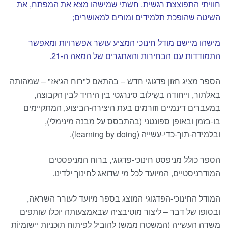
חוויתי התפוצצת רגשית. חשתי שמישהו מצא את המפתח, את
השיטה שהופכת תלמידים ומורים למאושרים;
מישהו מיישם מודל חינוכי המציע עושר אפשרויות ומאפשר
התמודדות עם הבחירות והאתגרים של המאה ה-21.
הספר מציג חזון פדגוגי חדש – בהתאם ל"רוח הג'אז" – שמהותה
בְּאלתור, וייחודה בְּשִילוּב סינרגטי בין היחיד לבין הקבוצה,
בְּמעברים דינמיים וזורמים בעת היצירה-הביצוע, המתקיימים
בו-בזמן ובאופן ספונטני (בהתבסס על מִבנה מינימלי),
ובלמידה-תוך-כדי-עשייה (learning by doing).
הספר כולל מניפסט חינוכי-פדגוגי, ברוח המניפסטים
המודרניסטיים, המיועד לכל מי שדואג לחינוך ילדינו.
המודל החינוכי-הפדגוגי המוצג בספר מיועד לעורר השראה,
ובסופו של דבר – ליצור מוטיבציה שבאמצעותה יוכלו שותפים
משדה העשייה (המשטח ממש) להוביל לפיתוח תוכניות יישומיוֹת