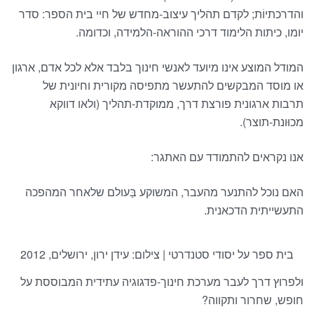
והדרכתיוֹת; לקדם תהליך עיצוב-מחדש של חיי בית הספר: סדר
יומו, כיתות הלימוד דרכי ההוראה-הלמידה, וכדומה.
המודל המוצע אינו מיועד לאנשי חינוך בלבד אלא לכל אדם, ארגון
או מוסד המבקשים להתעשר מתפיסה מקורית וחיונית של
תרבות ארגונית פורצת דרך, ממוקדת-תהליך (ולאו דווקא
מכוּונת-תוצר).
אנו נקראים להתמודד עם האתגר:
האם נוכל להתנער מהעבר, המשוקע בַּעולם שלאחר המהפכה
התעשייתית הדכאנית.
בית ספר על יסודי סטנדרטי | צילום: עידן ירון, ירושלים, 2012
ולפרוץ דרך לעבר מערכת חינוך-פדגוגיה עתידית המבוססת על
חופש, שחרור ותקווה?