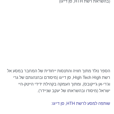
(בהשראת רשת HTH, סן דייגו)
מצגת
ספר דיגיטלי
ספר קולי
הספר נולד מתוך חוויה והתנסות ייחודית של המחבר במסע אל
רשת High Tech High, סן דייגו (מיסודם ובהנהגתם של גרי
וג'רי-אן ג'ייקובס), ומתוך העמקה בקהילת ידידי הייטק-היי
ישראל (מיסודו ובהשראתו של יעקב שניידר).
שותפה למסע לרשת HTH, סן דייגו: