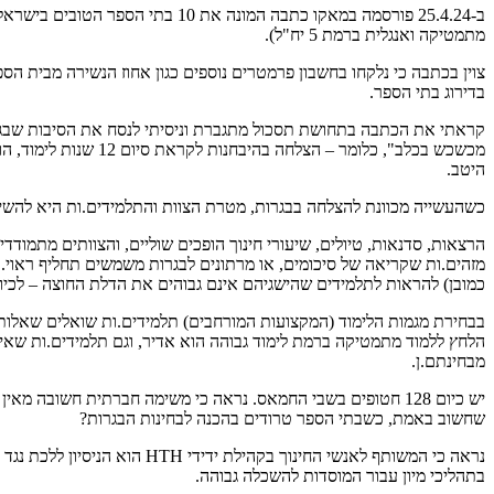
ב-25.4.24 פורסמה במאקו כתבה המו
מתמטיקה ואנגלית ברמת 5 יח"ל).
צוין בכתבה כי נלקחו בחשבון פרמטרים נוספים כגון אחוז הנשירה מבית ה
בדירוג בתי הספר.
קראתי את הכתבה בתחושת תסכול מתגברת וניסיתי לנסח את הסיבות שבגלל
מכשכש בכלב", כלומר
היטב.
כשהעשייה מכוונת להצלחה בבגרות, מטרת הצוות והתלמידים.ות היא להשיג.
הרצאות, סדנאות, טיולים, שיעורי חינוך הופכים שוליים, והצוותים מתמו
מזהים.ות שקריאה של סיכומים, או מרתונים לבגרות משמשים תחליף ראוי.
כמובן) להראות לתלמידים שהישגיהם אינם גבוהים את הדלת החוצה – לכיוו
בבחירת מגמות הלימוד (המקצועות המורחבים) תלמידים.ות שואלים שאלות 
הלחץ ללמוד מתמטיקה ברמת לימוד גבוהה הוא אדיר, וגם תלמידים.ות שא
מבחינתם.ן.
יש כיום 128 חטופים בשבי החמאס. נראה כי משימה חברתית חשובה
שחשוב באמת, כשבתי הספר טרודים בהכנה לבחינות הבגרות?
נראה כי המשותף לאנשי החינו
בתהליכי מיון עבור המוסדות להשכלה גבוהה.