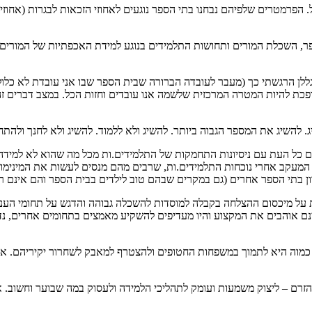
נה את 10 בתי הספר הטובים בישראל. הפרמטרים שלפיהם נבחנו בתי הספר נוגעים לאחוזי הזכאות ל
ספר, השכלת המורים ותחושות התלמידים בנוגע למידת האכפתיות של המורים
ן הרגשתי כך (מעבר לעובדה הברורה שבית הספר שבו אני עובדת לא כלול 
 – הצלחה בהיבחנות לקראת סיום 12 שנות לימוד, הופכת להיות המטרה המרכזית שלשמה אנו עובדים ו
 להשיג את המספר הגבוה ביותר. להשיג ולא ללמוד. להשיג ולא לחנך ולהתח
דדים כל העת עם ניסיונות התחמקות של התלמידים.ות מכל מה שהוא לא למיד
 המעקב אחרי נוכחות התלמידים.ות, שרבים מהם מנסים לעשות את המינימום 
ן בתי הספר אחרים (גם במקרים שבהם טוב לילדים בבית הספר והם אינם רוצ
על מיכסום ההצלחה בקבלה למוסדות להשכלה גבוהה והדגש על תחומי העניי
ינם אוהבים את המקצוע והיו מעדיפים להשקיע מאמצים בתחומים אחרים, נ
 מאין כמוה היא לתמוך במשפחות החטופים ולהצטרף למאבק לשחרור יקיריהם. אך
ך בקהילת ידידי HTH הוא הניסיון ללכת נגד הזרם – ליצוק משמעות ועומק לתהליכי הלמידה ולעסו