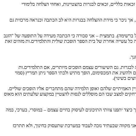
בגרות (אחוזי זכאות כלליים, זכאים לבגרות בהצטיינות, ואחוזי הצלחה בלימודי
, אך ניכר כי מידת ההצלחה בבגרות היא לב הכתבה וכנראה מרכזית גם
ברשימה). בתמצית – אני סבורה כי הכתבה מעידה על התופעה של "הזנב
חזות הכל. במצב דברים זה כל עשייה אחרת של בית הספר הופכת שולית והתלמידים.ות מזהים זאת
נך.
ה לבגרות. גם השיעורים עצמם הופכים מיותרים, אם התלמידים.ות
ולהשיג את המכסימום, הופך מתיש ולבתי הספר ניתן תמריץ (סמוי
ים בשינוי).
ן האמיתיים שלהם ואופן הלמידה שהם מתחברים אליו הופכים שוליים.
דחקים למצב שבו הם מוסללים לנסות להצטיין במקצוע שלעתים הוא מאוס
 כיצד יתפנו צוותי התיכונים לעיסוק בחיים עצמם – במוסרי, בערכי, במה
ק במה שבוער וחשוב. אני מקווה שבעתיד נזכה לעבוד במערכת שתעסוק בחינוך, ולא תתרכז