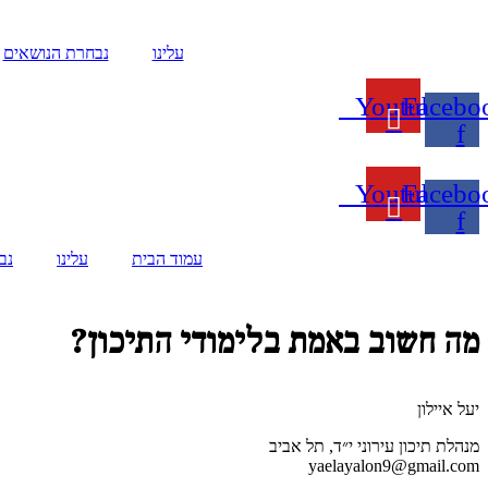
עלינו
נבחרת הנושאים
Youtube
Facebo
f
Youtube
Facebo
f
עמוד הבית
עלינו
נב
מה חשוב באמת בלימודי התיכון?
יעל איילון
מנהלת תיכון עירוני י״ד, תל אביב
yaelayalon9@gmail.com