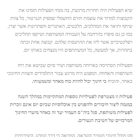
שיא הפעילות היה תחרות מרגשת, בה מנחי הפעילות הזמינו את
הקבוצות למדוד את עוצמת הזרם החשמלי שמפיק הגנרטור, כל צוות
שיתף ותיאר את המהלכים, הלבטים, האתגרים והפתרונות אשר יצרו,
כמו כן גם סיפרו בהרחבה על העבודה המשותפת ושיקפו תהליכים
רפלקטיביים אשר ליוו את ההתנסות שלהם. קבוצה אחת זכתה
בתחרות, אך למעשה, כל המשתתפים היו מנצחים באותו יום.
הפעילות הסתיימה בארוחה משותפת ושיר סיום שביטא את רוח
השותפות והאחווה. המפגש היה מרגש עבור התלמידים והצוות החינוכי
כאחד, והוכיח
כי חינוך יכול להיות כוח מאחד ומשמעותי.
פעילות זו מצטרפת לפעילויות נוספות המתקיימות במהלך השנה
במגמה ליצור חיבורים ולהפגיש בין אוכלוסיות שביום יום אינם זוכרות
לפעילות משותפת. סגל ביה"ס העמיד יעד זה כאחד מיעדי החינוך
המרכזיים של חטיבת הנעורים.
זהו מודל חינוכי מעורר השראה, המראה כי דרך המדע, היצירתיות