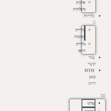
ארכיון
משלחות
גלריות
גלריית
תמונות
גלריית
וידאו
צור
קשר
HTH
סאן
דייגו
עלינו