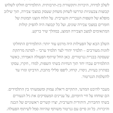
לשלב למידה, היכרות ותקשורת בין-תרבותית. התלמידים חולקו לשלוש
קבוצות צבעוניות ונדרשו לשחק משחק שעסק במצבי צבירה, תוך שילוב
מופלא של השפות העברית והערבית. על הלוח הוצגו תמונות של
חומרים במצבי צבירה שונים, ועל כל קבוצה היה להפיק קולות
המתאימים למצב הצבירה המוצג, במהלך שיר ברקע.
השלב הבא של הפעילות היה מרגש עוד יותר: התלמידים התחלקו
לזוגות מעורבים – תלמיד יהודי לצד תלמיד ערבי – לסדנה מרתקת
שעסקה בבניית גנרטורים. כאן החל שיתוף הפעולה האמיתי, כאשר
התלמידים עבדו יחד תוך הנחיות בשתי השפות, למדו , חקרו, עסקו
בפתרון בעיות, ניסרו, קדחו, ליפפו סלילי מתכת, הדביקו וגזרו עד
להשלמת הגנרטור.
מעבר להיבט המדעי, התקיים דיאלוג עמוק ומשמעותי בין התלמידים.
הם שוחחו על חיי היומיום, על עניינים המעסיקים את גיל הנעורים
בשתי החברות, היהודית והערבית, יצרו קשרים ראשוניים של הבנה
והיכרות. כל זוג סיים עם גנרטור משותף שהיווה סמל לשיתוף הפעולה.