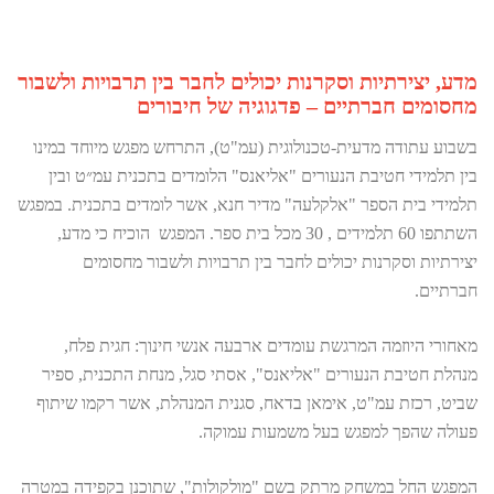
מדע, יצירתיות וסקרנות יכולים לחבר בין תרבויות ולשבור
מחסומים חברתיים – פדגוגיה של חיבורים
בשבוע עתודה מדעית-טכנולוגית (עמ"ט), התרחש מפגש מיוחד במינו
בין תלמידי חטיבת הנעורים "אליאנס" הלומדים בתכנית עמ״ט ובין
תלמידי בית הספר "אלקלעה" מדיר חנא, אשר לומדים בתכנית. במפגש
השתתפו 60 תלמידים , 30 מכל בית ספר. המפגש הוכיח כי מדע,
יצירתיות וסקרנות יכולים לחבר בין תרבויות ולשבור מחסומים
חברתיים.
מאחורי היוזמה המרגשת עומדים ארבעה אנשי חינוך: חגית פלח,
מנהלת חטיבת הנעורים "אליאנס", אסתי סגל, מנחת התכנית, ספיר
שביט, רכזת עמ"ט, אימאן בדאח, סגנית המנהלת, אשר רקמו שיתוף
פעולה שהפך למפגש בעל משמעות עמוקה.
המפגש החל במשחק מרתק בשם "מולקולות", שתוכנן בקפידה במטרה