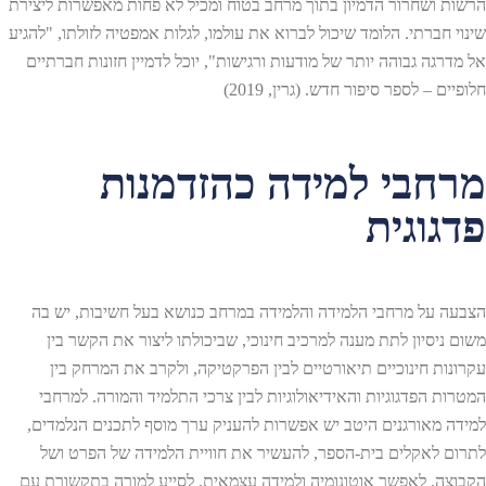
הרשות ושחרור הדמיון בתוך מרחב בטוח ומכיל לא פחות מאפשרות ליצירת
שינוי חברתי. הלומד שיכול לברוא את עולמו, לגלות אמפטיה לזולתו, "להגיע
אל מדרגה גבוהה יותר של מודעות ורגישות", יוכל לדמיין חזונות חברתיים
חלופיים – לספר סיפור חדש. (גרין, 2019)
מרחבי למידה כהזדמנות
פדגוגית
הצבעה על מרחבי הלמידה והלמידה במרחב כנושא בעל חשיבות, יש בה
משום ניסיון לתת מענה למרכיב חינוכי, שביכולתו ליצור את הקשר בין
עקרונות חינוכיים תיאורטיים לבין הפרקטיקה, ולקרב את המרחק בין
המטרות הפדגוגיות והאידיאולוגיות לבין צרכי התלמיד והמורה. למרחבי
למידה מאורגנים היטב יש אפשרות להעניק ערך מוסף לתכנים הנלמדים,
לתרום לאקלים בית-הספר, להעשיר את חוויית הלמידה של הפרט ושל
הקבוצה, לאפשר אוטונומיה ולמידה עצמאית, לסייע למורה בתקשורת עם