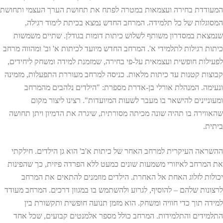
המעודדת בחירה ועצמאות במטרה לפתח את תחושת הערך העצמי ותחושת
המסוגלות של כל תלמידה. המרחב החדש נמצא בכיתת לימוד רגילה,
שנמצאת במסדרון משותף לשלוש כיתות דומות בגודלן. שתיים משמשות
כיתות רגילות לתלמידי א'. המרחב החדש מיועד לכיתות א' וב' ומהווה מרחב
לפעילות חופשית ועצמאית על-פי בחירה, שמזמנת למידה ומשחק ליחידים,
קבוצות קטנות עד כיתות מלאות. כניסה למרחב מעוררת התפעלות, מזמינה
ונעימה. המנהלת אורלי בן-אדרת מספרת: "הילדים נלהבים מהמרחב
ומעוניינים להישאר בו מעבר לשעות המיועדות". רצינו ליצור מקום
שהאווירה בו תהיה שונה מכיתה מסורתית, שיגרה את הדמיון ויתן תחושה
ביתית.
ההשראה העיקרית למרחב האחר של כיתות א'ב' הוא גן הילדים. חילקתי
את המרחב לאיזורי משמעות שונים כמעט ללא הפרדה פיזית, כך שהפינות
יכולות לזלוג האחת אל האחרת. הילדים מוזמנים להתאים את המרחב
לרצונות שלהם – להוסיף, לגרוע ולהשתמש בו במגוון דרכים. המרחב מעודד
למידה תוך כדי חוויה ומשחק. הוא מזמן תנועה חופשית ותקשורת בין
התלמידים והתלמידות. המרחב כולל מספר אלמנטים קבועים, שכל אחד