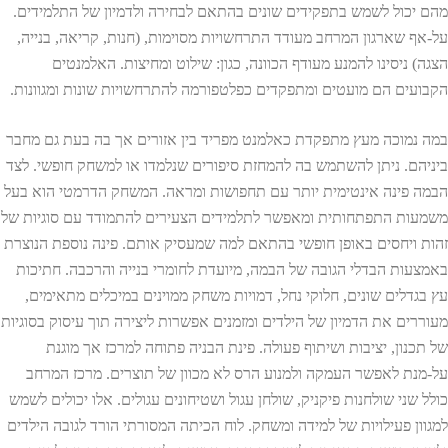
מהם יכול לשמש בתפקידים שונים בהתאם לבחירה ולדמיון של התלמידים.
על-אף שארגון המרחב מעודד התרחשויות מסוימות, (חנות, קריאה, בנייה,
הצגה) ניסינו להמנע מעודף הכוונה, כגון: שילוט ומחיצות. האלמנטים
הקבועים הם מועטים ומתפקדים כפלטפורמה להתרחשויות שונות ומגוונות.
במה נמוכה מעץ מתפקדת כאלמנט מפריד בין אזורים אך בה בעת גם מחבר
ביניהם. ניתן להשתמש בה להמחזת סיפורים שנלמדו או למשחק חופשי. לצד
הבמה פינה אינטימית יותר עם תחפושות ומראה. המשחק הדרמטי הוא בעל
משמעות התפתחותית ומאפשר לתלמידים הצעירים להתמודד עם סוגיות של
זהות ויחסים באופן חופשי בהתאם למה שמעסיק אותם. פינה נוספת הנוצרת
באמצעות הבדלי הגובה של הבמה, מיועדת לחומרי בנייה והרכבה. חתיכות
עץ בגדלים שונים, חלוקי נחל, דמויות משחק ממוינים במיכלים מתאימים,
מעוררים את הדמיון של הילדים ומזמנים אפשרות ליצירה תוך עיסוק בסוגיות
של תכנון, יציבות ושיתוף פעולה. פינת הבניה פתוחה למרכז אך מוגנת
על-מנת לאפשר העמקה ולמנוע הרס לא מכוון של תוצרים. מרכז המרחב
כולל שני שולחנות פיקניק, שולחן עגול ושטיחונים עגולים. אלו יכולים לשמש
למגוון פעילויות של למידה ומשחק. לוח הכיתה המסורתי הורד לגובה הילדים