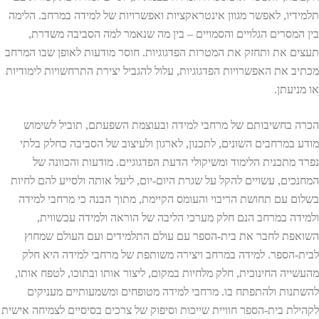
תלמידיו, לאפשר מגוון אינטראקציות ואפשרויות של למידה במרחב. הלימה
בין המסרים הגלויים והסמויים – בין מה שנאמר למה הסביבה משדרת,
תעצים את ותחזק את המטרות הפדגוגיות. חוסר מודעות לאופן שבו המרחב
מכתיב את האפשרויות הפדגוגיות, עלול להגביל יצירת התרחשויות לימודיות
או מניעתן.
הכרה בחשיבותם של מרחבי למידה ובעוצמת השפעתם, תוביל לשימוש
מודע במרחבים השונים, לתכנון, לארגון ולעיצוב של הסביבה כחלק בלתי
נפרד מתכנית הלימוד ומשיקולי הדעת הפדגוגיים. מודעות והכוונה של
המחנכים, עשויים להקל על שגרת היום-יום, ליעל אותה ולסייע להם לחיות
בשלום עם תחושת הריבוי והעומס הקיימת, מתוך הבנה כי מרחבי למידה
ולמידה במרחב הנם חלק מערכי הליבה של הוראה ולמידה עכשווית,
השואפת לחבר את בית-הספר עם עולם התלמידים ועם העולם שמחוץ
לבית-הספר. למידה במרחב ויצירה משותפת של מרחבי למידה היא חלק
מהעשייה החינוכית, חלק מלחיות במקום, ליצור אותו ובתוכו, לטפח אותו,
להשתנות ולהתפתח בו. מרחבי למידה מטופחים ומשמעותיים מעניקים
לקהילת בית-הספר חוויית שייכות וסיפוק של צרכים בסיסיים לצמיחה אישית