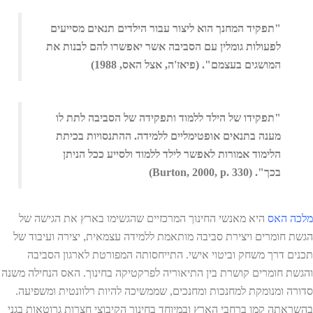
"תפקיד המחנך הוא ליצור עבור הילדים תנאים מסייעים
לפעולות גומלין עם הסביבה אשר יאפשרו להם לבנות את
המושגים בעצמם". (פיאז'ה, אצל האס, 1988)
"תפקידו של הילד ללמוד ותפקידה של הסביבה לתת לו
מענה בתנאים אופטימליים ללמידה. ההתנסויות בכיתת
הלימוד אמורות לאפשר לילד ללמוד ולסייע ככל הניתן
בכך". (Burton, 2000, p. 330)
מלכה האס
היא מאנשי החינוך המרכזיים שהגשימו בארץ את הגישה של
הגשת חומרים ויצירת סביבה מותאמת ללמידה עצמאית, יצירה ועיבוד של
תכנים דרך משחק וביטוי אישי. התייחסותה המפורטת לארגון הסביבה
והגשת חומרים קושרת בין התיאוריה לפרקטיקה בחינוך. האס הנחילה משנה
סדורה ומנומקת למחנכות ומחנכים, שממשיכה להיות רלוונטית ומשפיעה.
בהשראתה קמו ברחבי הארץ ובמיוחד בחינוך הקיבוצי חצרות גרוטאות בגני