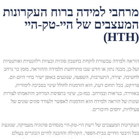
מרחבי למידה ברוח העקרונות
המעצבים של היי-טק-היי
(HTH)
הוראה ולמידה עכשווית לוקחת בחשבון סוגיות ובעיות רלוונטיות ואותנטיות
ועל-כן, מבנה נתון או חדש שבו מתרחשת הלמידה וההוראה, מזמן כר נרחב
לחשיבה, יצירה, התערבות, השפעה, שנוגעים באופן ישיר בחיי היום-יום.
פרויקט, בכל תחום דעת, הוא הזדמנות לחולל שינוי בסביבה לימודית,
באווירה, בנראות ובמרחב. כמו-כן, שינוי בתפיסת המרחב והתאמתו לצורות
שונות של הוראה ולמידה הוא הזדמנות לאפשר ולעודד סוגים שונים של
פעילויות, יחסים וחיבורים.
העקרונות המעצבים של רשת היי-טק-היי מנסחים פדגוגיה מעמיקה, שנוגעת
בכל היבטי החיים בבית-הספר, הקהילה וההכנה לחיים הבוגרים בעולם