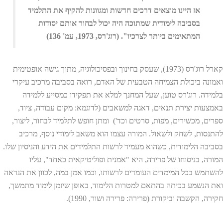
אז היינו מוצאים דרכים חדשות ומגוונות להקיף את התלמיד
בסביבה לימודית שמתוכה היה יכול לבחור אותם יסודות
המתאימים ביותר לצרכיו". (רוג'רס, 1973, עמ' 136)
קארל רוג'רס (1973), שעסק בחינוך ובפסיכולוגיה, מתוך גישה אופטימית
ואמונה ביכולת הצמיחה הטבעית של האדם, רואה בסביבה מרכיב עיקרי
בלמידה. רוג'רס טוען, שעל המחנך למלא את תפקידו כמסייע ללמידה
באמצעות יצירת תנאים, דאגה למשאבים (לדוגמא: מקום עבודה, ציוד,
ספרים, מכשירים, מפות, סרטים וכד') ומתן חופש לתלמיד לבחור, ליצור,
להתנסות, לשחק ולשאול. המורה עצמו הוא משאב לימודי נוסף, מרכיב
בסביבה הלימודית, כשהוא מעמיד לרשות התלמידים את הידע והניסיון שלו.
המורה, בניסוחו של פרירה, היא "אמנית ופוליטיקאית כאחד", עליו
להשתמש בכל המימדים העומדים לרשותו, וכמו אמן במה, לכוון את הנראה
ואת הנשמע בכיתה בהתאם למטרות הלימוד, באופן שיזמן לימוד מתמשך,
חקירה, הקשבה וביקורת (פרירה: פרירה ושור, 1990).