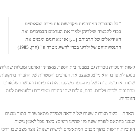
"כל החברות המודרניות מקדישות את מירב המאמצים
בכדי להבטיח שילדיהן ילמדו את הערכים הבסיסיים ואת
האידיאלים של תרבותם […] אנו מארגנים ומבנים את
התנסויותיהם של ילדינו בכדי להשיג מטרה זו" (הרן, 1985)
גישות חינוכיות ניכרות גם במבנה בית הספר, מאפייניו וארגונו ומעלות שאלות
בנוגע לאופן בו הוא מייצג ומעצב את הערכים והמטרות של החברה בתקופות
שונות. ארכיטקטורה של בית-ספר משקפת את הרעיונות והגישות שלאורם
מתחנכים ילדים וילדות. ברם, עולות שתי סוגיות מטרידות ורלוונטיות לעת
הנוכחית:
האחת – כיצד תצורות שונות של הוראה ולמידה מתאפשרות בתוך מבנים
שנבנו בהתאם לצורה שונה מזו שהיינו רוצים? כיצד נוכל לאמץ גישות
חינוכיות חדשות בתוך מבנים המתאימים לגישות ישנות? נוצר מצב שבו דרכי