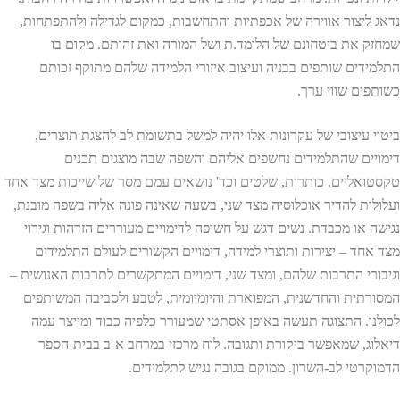
נדאג ליצור אווירה של אכפתיות והתחשבות, כמקום לגדילה ולהתפתחות,
שמחזק את ביטחונם של הלומד.ת ושל המורה ואת זהותם. מקום בו
התלמידים שותפים בבניה ועיצוב איזורי הלמידה שלהם מתוקף זכותם
כשותפים שווי ערך.
ביטוי עיצובי של עקרונות אלו יהיה למשל בתשומת לב להצגת תוצרים,
דימויים שהתלמידים נחשפים אליהם והשפה שבה מוצגים תכנים
טקסטואליים. כותרות, שלטים וכד' נושאים עמם מסר של שייכות מצד אחד
ועלולות להדיר אוכלוסיה מצד שני, בשעה שאינה פונה אליה בשפה מובנת,
נגישה או מכבדת. נשים דגש על חשיפה לדימויים מעוררים הזדהות וגירוי
מצד אחד – יצירות ותוצרי למידה, דימויים הקשורים לעולם התלמידים
וגיבורי התרבות שלהם, ומצד שני, דימויים המתקשרים לתרבות האנושית –
המסורתית והחדשנית, המפוארת והיומיומית, לטבע ולסביבה המשותפים
לכולנו. התצוגה תעשה באופן אסתטי שמעורר כלפיה כבוד ומייצר עמה
דיאלוג, שמאפשר ביקורת ותגובה. לוח מרכזי במרחב א-ב בבית-הספר
הדמוקרטי לב-השרון. ממוקם בגובה נגיש לתלמידים.