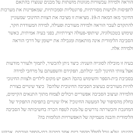
הוראה ולמידה עכשוויות מגוונות מושתות על מבנים שנוצרו בהתאם
לתפיסות ולגישות מסורתיות, פרונטליות וסמכותיות, שמאפיינות את מערכות
החינוך מאז המאה ה-19. מציאות זו מציבה את הצוות החינוכי שמעוניין
להתקדם לעבר הוראה ולמידה מעורבת ופעילה, למידה המעודדת חקר,
שימוש בטכנולוגיה, שיתופי-פעולה ויצירתיות, בפני בעיה אמיתית, כאשר
הסביבה הלימודית אינה מותאמת ומגבילה את יישומן של דרכי הוראה
ולמידה אלה.
בעיה זו מובילה לסוגייה השניה: כיצד ניתן להכשיר, לתמוך ולעורר מודעות
אצל צוותי החינוך לגבי יכולתם, תפקידם והשפעתם על מרחבי למידה
בסביבת בית-הספר והשימוש בהם? האם יש מקום לילדים ולצוות החינוכי
להיות מעורבים בעיצוב הסביבה החינוכית שלהם? כיצד שינויים בצורת
הלמידה ועיצוב הסביבה אפשריים ויכולים לצמוח מתוך התנאים הקיימים,
כחלק מהסיפור של המעשה החינוכי? אילו שינויים בתפיסת התפקיד של
המחנכת והכשרתה נדרשים על-מנת לטפח הכרה בחשיבותה של הסביבה
הלימודית והבנה מעמיקה של האפשרויות הגלומות בה?
בהינתן, שלא נוכל לחולל מהפך ביום אחד במבנה בתי-הספר וצורתם, אבקש