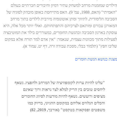
הילדים שמזמנות מרחב למשחק עתיר דמיון וחיבורים חברתיים בעולם
"האמיתי" (האס, 1988, עמ' 9). האס מתייחסת באופן מובהק לסוגיה של
הסביבה הלימודית, לתיווך ומתן אוטונומיה מירבית לילדים בתוך מרחב
המאורגן עבורם ומותאם לצרכיהם והתפתחותם. ואולי יותר מכל אלה, היא
עוסקת בארגון הסביבה ובהגשת החומרים, כמעוררים בילד את המוטיבציה
לפעילות מתוך מכוונות עצמית, שנאמר: "אין אדם למד תורה אלא במקום
שליבו חפץ" (תלמוד בבלי, מסכת עבודה זרה, דף יט, עמוד א).
מצגת בנושא הגשת חומרים
"עלינו להיות ערות לקומפוזיציה של המרחב ולחפציו. נשאף
ליחסים טובים בין הריק למלא לצד נראות ורוך שאינם
מציפים ורועשים. נשאף להיות מודעות לסיווג החומרים
והכלים הנלווים אליהם במקומם ההגיוני, בדיוק כמו
משפטים ופסקאות בטקסט" (אורבך, 2019, 82)