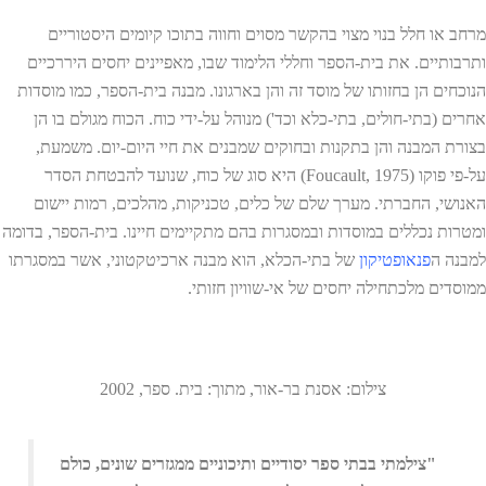
מרחב או חלל בנוי מצוי בהקשר מסוים וחווה בתוכו קיומים היסטוריים
ותרבותיים. את בית-הספר וחללי הלימוד שבו, מאפיינים יחסים היררכיים
הנוכחים הן בחזותו של מוסד זה והן בארגונו. מבנה בית-הספר, כמו מוסדות
אחרים (בתי-חולים, בתי-כלא וכד') מנוהל על-ידי כוח. הכוח מגולם בו הן
בצורת המבנה והן בתקנות ובחוקים שמבנים את חיי היום-יום. משמעת,
על-פי פוקו (Foucault, 1975) היא סוג של כוח, שנועד להבטחת הסדר
האנושי, החברתי. מערך שלם של כלים, טכניקות, מהלכים, רמות יישום
ומטרות נכללים במוסדות ובמסגרות בהם מתקיימים חיינו. בית-הספר, בדומה
למבנה ה
פנאופטיקון
של בתי-הכלא, הוא מבנה ארכיטקטוני, אשר במסגרתו
ממוסדים מלכתחילה יחסים של אי-שוויון חזותי.
צילום: אסנת בר-אור, מתוך: בית. ספר, 2002
"צילמתי בבתי ספר יסודיים ותיכוניים ממגזרים שונים, כולם