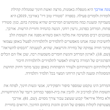
נונה אורבך
היא מטפלת באמנות, מרצה ואשת חינוך שמנהלת קהילת
לומדות ולומדים פעילה. בספרה "סטודיו טוב דיו" (אורבך, 2019) היא
מעמיקה ומעגנת כמה מהמושגים המרכזיים שהיא עוסקת בהם, כגון: סטודיו
פתוח, המרחב כפדגוג, גרעין רוחני, הגשה כהנחיה וחוויית הרשות. אורבך,
במובנים רבים ממשיכה את מלכה האס כשהיא מפנה את תשומת הלב
לחשיבות שבה אנחנו מאפשרים לתלמידים ולתלמידות לפעול באופן עצמאי
מתוך חוויה עמוקה של בחירה והרשאה, שהיא, לטענתה "הבסיס להשראה"
(שם, 18). לארגון המרחב והגשת חומרים משמעות רבה, שכן אלו הם הכלים
הפדגוגיים של המורה ברצותו לאפשר לתלמידים ולתלמידות חיבור
ליכולותיהם ורגשותיהם ולעודד התפתחות באופן טבעי מתוך חיזוק תחושת
המסוגלות ומענה לגרעין הרוחני המצוי בכל תלמיד ותלמידה.
המרחב הינו טקסט שמספר סיפור ותפקידינו, אנשי ונשות חינוך, לפתח את
תשומת הלב למרכיב זה. להבין את בית-הספר כמרחב דינמי של התרחשויות,
ולא כחלל אידיאלי קבוע שעוצב עבור צורך מסוים. (שם, 81). אורבך
מצטרפת לקולות נוספים של הוגים והוגות בתחום החינוך, הרואים בחוויית