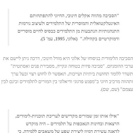
"הסביבה מהווה אקלים חינוכי, החיוני להתפתחותם
האינטלקטואלית והמוסרית של התלמידים ולעיצוב נורמות
התנהגותיות הנתבעות מן התלמידים כבסיס לחיים מוסריים
ודמוקרטיים בקהילה." (אלוני, 1995, עמ' 5).
הסביבה הלימודית בניסוחו של אלוני היא מודל חינוכי, דרכה ניתן ליישם את
ערכי ההומניזם. "סביבה פיזית בטוחה ונקייה, מסבירת פנים ואסתטית"
תשדר ללומד תחושת ביתיות ושייכות, תאפשר לו לחוש רצוי ובעל ערך
ותהווה מרכיב חיוני ב"מפגש פדגוגי ודיאלוגי בין המורים לתלמידים ובינם לבין
עצמם" (שם, שם).
"אילו אותו זמן שמורים מקדישים לעריכת תוכניות-לימודים,
הרצאות ובחינות הנאכפות על תלמידים – היה מוקדש
לדאגה עשירת דמיון ליצירת שפע של משאבים ללמידה, כי