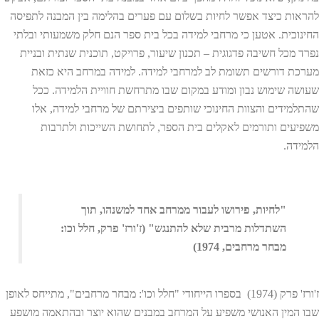
להראות כיצד אפשר לחיות בשלום עם פערים בהלימה בין המבנה לתפיסה
החינוכית. אטען כי מרחבי למידה בכל בית ספר הנם חלק משמעותי ובלתי
נפרד מכל חשיבה פדגוגית – תכנון שיעור, פרויקט, תוכנית שנתית ובניית
מערכת דורשים תשומת לב למרחבי למידה. למידה במרחב היא כזאת
שעושה שימוש נבון ומודע במקום שבו מתרחשת חוויית הלמידה. ככל
שהתלמידים והצוות החינוכי שותפים ביצירתם של מרחבי למידה, אלו
משפיעים ותורמים לאקלים בית הספר, לתחושת השייכות ולתרבות
הלמידה.
"לחיות, פירושו לעבור ממרחב אחד למשנהו, תוך
השתדלות מרבית שלא להתנגש" (ז'ורז' פרק, חלל וכו:
מבחר מרחבים, 1974)
ז'ורז' פרק (1974) בספרו הייחודי "חלל וכו': מבחר מרחבים", מתייחס לאופן
שבו המין האנושי משפיע על המרחב במבנים שהוא יוצר ובהתאמה מושפע