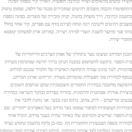
ולצידו טושים מתאימים לציור וכתיבה חופשית. לאורך קיר בסמוך לפינת
התחפושות והבמה מוצבים רהיטים שמזכירים מבנה של דלפק, שמזמן עיסוק
בחשבון וכתיבה, דרך משחק בחנות, קניה ומכירה של מוצרים. בפינה נוספת
מוצבים רהיטים לישיבה רכה ונוחה לצידם מדף עם ספרים. קיר אחד בחלל
נותר פנוי ומיועד להצגת תוצרי למידה ויצירה. במרחב ארון למשחקי קופסא
וחומרי יצירה.
תכנון המרחב ועיצובו נוצר בתהליך של אפיון הצרכים והייחודיות של
בית-הספר. ביקשנו להשתמש במבנה הנתון בדרך חדשה שמקדמת מטרות
פדגוגיות. לנגד עינינו עמדה התחושה האישית של תלמיד שנכנס למרחב.
בנוסף לבחירת סוגי הפעילות שהמרחב מעודד, הריהוט וארגון המרחב,
הושקעה מחשבה בבחירת החומרים והצבעוניות שהם שותפים חשובים
ביצירת אווירה אסתטית והרמונית. בחרתי בפרדס כמקור השראה בבחירת
צבעים ומרקמים – ירוק, צהוב, כתום ועץ טבעי. אני נוהגת לחבר את
הבחירות העיצוביות לסיפור שממנו נוצר מרחב בעל מאפיינים ייחודיים. שם
בית-הספר: שורשים והמיקום שלו באיזור שהיה בעבר פרדס, הוביל אותי
לבחירה בשפה הצבעונית והחומרית הזו. כמו-כן נלקח בחשבון שימוש בציוד
קיים וחסכון בעלויות לצד איכות ובטיחות, חידוש ויצירת אווירה חמה ועוטפת