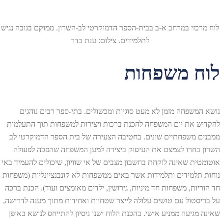
לוח מרכזי במרחב א-ב בבית-הספר הדמוקרטי לב-השרון. ממוקם בגובה נגיש
לתלמידים. צילום: ענת בדר
לוח משפחות
נושא המשפחה מזמן לא מעט סוגיות ומכשולים. בתי-ספר רבים נוהגים
להקדיש את יום המשפחה להכנת ברכות ויצירות למשפחות תוך התעלמות
ממבנים משפחתיים שונים. בחטיבה הצעירה של בית הספר הדמוקרטי לב
השרון בחרו לצמצם את העיסוק ביצירה למען המשפחה שהפכה לפעולה
אוטומטית שאינה לוקחת בחשבון מצבים של אי שוויון, שיכולים להעמיד באי
נוחות תלמידים ותלמידות אשר באים ממשפחות לא קונבנציונליות (משפחות
חד הוריות, משפחות חד מיניות, גירושין, ילדים מאומצים ועוד). הכנת ברכה
על בריסטול עם טושים עלולה לייצר שטחיות ואחידות מתוך מענה לדרישה,
שאינה מגיעה ממניע אישי. בהכנת הלוח ישנו ניסיון להתייחס לנושא באופן