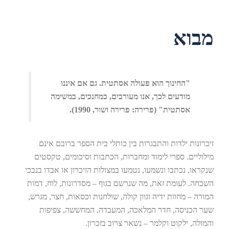
מבוא
"החינוך הוא פעולה אסתטית. גם אם איננו
מודעים לכך, אנו מעורבים, כמחנכים, במשימה
אסתטית" (פרירה: פרירה ושור, 1990).
זיכרונות ילדות והתבגרות בין כותלי בית הספר ברובם אינם
מילוליים. ספרי לימוד ומחברות, הכתבות וסיכומים, טקסטים
שנקראו, נכתבו ונשמעו, נטמעו במצולות הזיכרון או אבדו בנבכי
השכחה. לעומת זאת, מה שנרשם בגוף – מסדרונות, לוח, דמות
המורה – מחוות ידיה וגוון קולה, שולחנות וכסאות, חצר, מגרש,
שער הכניסה, חדר המלאכה, המעבדה, המחששה, צפיפות
והמולה, ילקוט וקלמר – נשאר צרוב בזכרון.