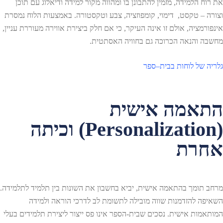
את רוח הלמידה, מזמין להתבונן בו ומהווה מקור למידה ודיאלוג עם תוכן
וצורה – טקסט, דימוי, קומפוזציה, צבע וטקסטורה. באמצעות הלוח נמסרת
אינפורמציה, אולם זו אינה העיקר, כי אם חלק ביצירת אווירה מעוררת עניין,
מחשבה והנאה הכרוכה גם בחוויה האסתטית.
גלריה
של
לוחות
בבית
–
ספר
התאמה אישית
(Personalization) וכיתה
אחרת
מרחב תומך בהתאמה אישית, יביא בחשבון את השונות בין תלמיד לתלמידה.
השאיפה להזדמנות שווה מובילה לתשומת לב לדרכי הוראה ולמידה
המותאמות אישית. נסכים שבית-הספר אינו פס ייצור ליצירת תלמידים בעלי