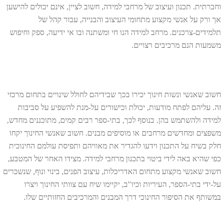
וחברתית. תכנון ועיצוב של מרחבי למידה, חשוב לציין, אינם יכולים להישען
אך ורק על אנשי מקצוע מתחומי העיצוב והבנייה, עבור קהל של
תלמידים-צרכנים. מרחב למידה הנו חי ומשתנה ובו אי ידיעה, ספק וחיפוש
משמעות הנם מרכיבים רצויים.
חשוב שאנשי ונשות חינוך יכירו בכך שבידיהם לחולל שינויים בתחום מרכזי
זה. עליהם לפתח מודעות, יכולת וכישורים על-מנת להשפיע על סביבות
למידה ולהשתמש בהן. בנוסף לכך, בתי-ספר רבים קמים, מתוכננים מחדש,
משפצים ומחדשים מרחבים או מוסיפים מבנים. חשוב שאנשי החינוך יקחו
חלק בשיח על התכנון וידעו להגדיר את מאוויהם ותפיסת עולמם החינוכית
כפי שהיא באה לידי ביטוי בתכנון מרחבי למידה. מצידו האחר של המטבע,
חשוב שאנשי מקצוע מתחום האדריכלות, עיצוב הפנים, בינוי ונוף, שנשכרים
על-ידי בתי-הספר, העיריות וכיו"ב, יקיימו שיח עם צוותי החינוך ויצרו
במשותף את הסיפור החינוכי דרך המבנים והמרכיבים החזותיים שלו.