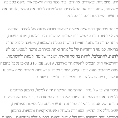
ידע, מיומנויות וכישורים אחידים. בית ספר ברוח היי-טק-היי נתפס כסביבה
מצמיחה, שמעודדת את התלמידים והתלמידות לגלות את עצמם, לפתח את
תחושת המסוגלות והערך העצמי.
מרחב שיתמוך בהתאמה אישית יאפשר צורות שונות של למידה והוראה.
נשאף ליצור סביבה שמשדרת שמותר לעשות, מותר לגעת, מותר לשנות,
מותר להיות מי שאני. חוויית הרשות בעלת משמעות, מיטיבה להתפתחות
בריאה, לביטוי הייחודיות של כל אחד ואחת במרחב. נרשה לעצמנו גם לא
לדעת, להתבלבל, להיות בחוסר וודאות ואובדן שליטה, לנסות ולהשתנות.
"הרשאה היא הבסיס להשראה" (אורבך, 2019, עמ' 18). על-כן נקבל בהבנה
שגם מרחבים מעוצבים ונקיים, ישתנו ויקבלו פרשנויות אחרות ממה שתכננו
וחשבנו, במפגש שלהם עם תלמידים ותלמידות שונים.
ביטוי עיצובי של עקרון ההתאמה האישית יהיה למשל, בתכנון מרחבים
ללמידה אחרת מהמבנה המוכר של הכיתה המסורתית, כפי שנראה בצילום
הכיתה של אסנת בר-אור. המרחב החדש מבוסס על פעילות עצמאית,
שמפעילה את הדמיון ומעודדת משחק ואינטראקציות טבעיות. בתכנון
המרחב ניקח בחשבון מגוון של אינטליגנציות, דרכי פעולה והעדפות – תנועה,