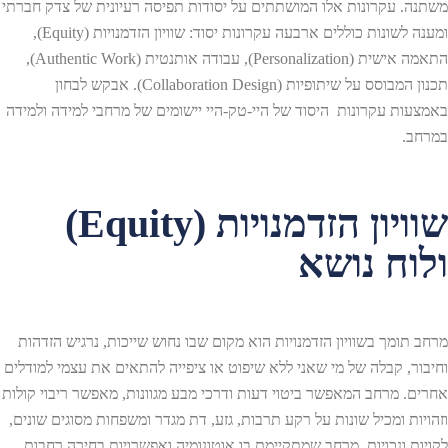
משתנה. עקרונות אלו המושתתים על יסודות תפיסה רעיונית של צדק חברתי
ומענה לשונות כוללים ארבעה עקרונות יסוד: שוויון הזדמנויות (Equity),
התאמה אישית (Personalization), עבודה אותנטית (Authentic Work),
תכנון המבוסס על שיתופיות (Collaboration Design). אבקש לבחון
באמצעות עקרונות היסוד של היי-טק-היי יישומים של מרחבי למידה ולמידה
במרחב.
שוויון הזדמנויות (Equity)
ולוח נושא
מרחב תומך בשוויון הזדמנויות הוא מקום שבו נחוש שייכות, נרגיש הזדהות
וחיבור, קבלה של מי שאני ללא שיפוט או ציפייה להתאים את עצמי למודלים
אחרים. מרחב המאפשר ביטוי דעות ודרכי מבע מגוונות, מאפשר ריבוי קולות
וזהויות ומכיל שונות על רקע תרבות, גזע, דת מגדר ומשפחות מסוגים שונים,
לקויות ונכויות. מרחב שמתקיימת בו אוטונומיה ואפשרויות בחירה רחבות.