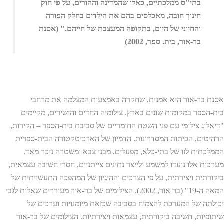
בתי"ס ממלכתיים, כאלו שהמדינה וההורים, על פי חוק
חינוך חובה, מאכלסים בהם את הילדים בחלק הפורה
והחיוני של היום, בתקופה המעצבת של חייהם." (אסנת
בר-אור, בית. ספר, 2002)
אסנת בר-אור היא אמנית, שחקרה באמצעות המצלמה את מרחבי
בית-הספר במקומות שונים בארץ. צילומיה החדים והישירים, מקיימים
"דיאלוג צילומי עם פני השטח החומריים של סביבת בית-הספר – הקירות,
הרהיטים, הכיתות המסדרונות. הדמיון של הארכיטקטורה הבית-ספרית
הממלכתית לזו של בתי-כלא, מפעלים, מבני צבא ומשטרה ניכר מאד.
מערכות אלו נועדו למשמע ולייצר נתינים צייתניים, חסרי חשיבה עצמאית,
ביקורתית ויצירתית, על פי הצרכים וההיגיון של המהפכה התעשייתית של
המאה ה-19" (בר אור, 2002). הצילומים של בר-אור מעוררים שאלות לגבי
יכולתה של המערכת להצמיח בסביבה שכזאת מיומנויות וערכים של
שיתופיות, חשיבה ביקורתית, עצמאות ויצירתיות. הצילומים של בר-אור