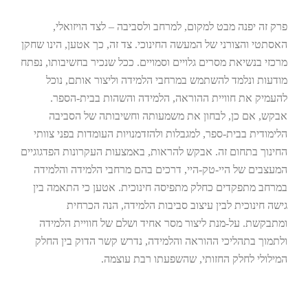
פרק זה יפנה מבט למקום, למרחב ולסביבה – לצד הויזואלי,
האסתטי והצורני של המעשה החינוכי. צד זה, כך אטען, הינו שחקן
מרכזי בנשיאת מסרים גלויים וסמויים. ככל שנכיר בחשיבותו, נפתח
מודעות ונלמד להשתמש במרחבי הלמידה וליצור אותם, נוכל
להעמיק את חוויית ההוראה, הלמידה והשהות בבית-הספר.
אבקש, אם כן, לבחון את משמעותה וחשיבותה של הסביבה
הלימודית בבית-ספר, למגבלות ולהזדמנויות העומדות בפני צוותי
החינוך בתחום זה. אבקש להראות, באמצעות העקרונות הפדגוגיים
המעצבים של היי-טק-היי, דרכים בהם מרחבי הלמידה והלמידה
במרחב מתפקדים כחלק מתפיסה חינוכית. אטען כי התאמה בין
גישה חינוכית לבין עיצוב סביבות הלמידה, הנה הכרחית
ומתבקשת. על-מנת ליצור מסר אחיד ושלם של חוויית הלמידה
ולתמוך בתהליכי ההוראה והלמידה, נדרש קשר הדוק בין החלק
המילולי לחלק החזותי, שהשפעתו רבת עוצמה.