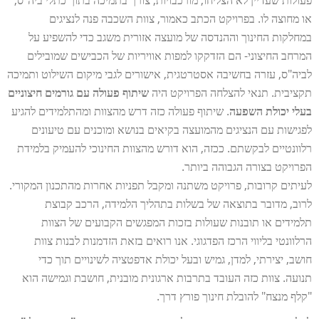
פעולות שעדיין לא הצליחו, מורכבויות, צורך בתמיכה בתוך כתלי ביה"ס,
או מחוצה לו. בפרויקט הכתב כאמור, צוות השכבה פנה לנציגים
במחלקות החינוך וההנדסה של מועצה אזורית משגב כדי להשפיע על
המרחב החיצוני- הם הזדקקו למפות אוויריות של הכבישים שמובילים
לביה"ס, עזרה בחשיבה אסטרטגית, אישורים לגבי מיקום השילוט ותמיכה
תקציבית. תנאי להצלחה הפרויקט היה
שיתוף פעולה עם גורמים חיצוניים
בעלי יכולת השפעה
. שיתוף פעולה כזה דרש מהצוות ומהתלמידים להגיע
לפגישות עם הנציגים מהמועצה בקיאים בנושא ומוכנים עם טיעונים
רלוונטיים לבקשתם. ככזה, הוא דורש מהצוות החינוכי להעמיק בלמידת
הפרויקט בצורה הגבוהה ביותר.
לעיתים קרובות, פרויקט משתנה ומקבל תפניות אחרות מהתכנון המקורי.
לרוב, מדובר בתוצאה של בשלות בתהליך הלמידה, הרכב קבוצת
תלמידים או תובנות שעולות בזכות המפגשים הקבועים של הצוות
הרלוונטי בליווי הרכז הפדגוגי. אנו רואים בזאת הזדמנות לבנות צוות
חושב, יצירתי, למדן, גמיש ובעל יכולת אדפטציה לשינויים תוך כדי
תנועה. צוות כזה העובד בתרבות ארגונית מובנית, חושבת וגמישה הוא
"קלף מנצח" להובלת חינוך פורץ דרך.