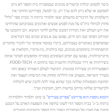
ביטוי ולממש יכולות וכישורים מגוונים שבמסגרת בית הספר לא ניתן
לממשם או שלא ניתן להם ערך רב. כך למשל, בפרויקט החוקר את
היעלמותן של הדבורים מהעולם יצאו תלמידי כיתות ה' מבית ספר "גליל"
מחוץ לכותלי ביה"ס על מנת לפגוש אנשים וארגונים בסביבתם שהרחיבו
את ידע העולם ואת נקודות המבט שלהם לחקר הנושא. הם התבוננו על
המרחב הפיסי שבו הם חיים, נפגשו עם א.נשים שונים כמו דבוראים
שמשתפים באתגרים בעבודתם, ביקרו במוסד אקדמי כדי להכיר מחקרים
והתפתחויות בתחומים מגוונים, כמו ביולוגיה, ביו-מיקרי, חקלאות או
מיקרוביולוגיה, נפגשו עם יזמים העוסקים בסוגייה ומחפשים לפתור אותה
ביצירתיות או דרך טכנולוגיה חדשנית כמו בתחום ה- FOOD-TECH.
האפשרויות הן עשירות ומגוונות. הקישור לעולם האמיתי באופן הזה
מעורר השראה, מעצים את הילד/ה ומחזק את הביטחון העצמי ואת
תחושת המסוגלות שלו/ה בכך שהוא עוזר לו/ה להבין שיש ליכולות
ולכישורים שלו/ה מרחב גמישות רחב, חשיבות וערך.
דוגמא נוספת הוא פרויקט "צפרים צעירים"
בו בחנו תלמידי ותלמידות
כיתות ב'-ג' בבית הספר הדו לשוני בחיפה את השפעת האדם על הטבע
וחקרו את מצבן של הציפורים באזור בית הספר ובשכונות המגורים