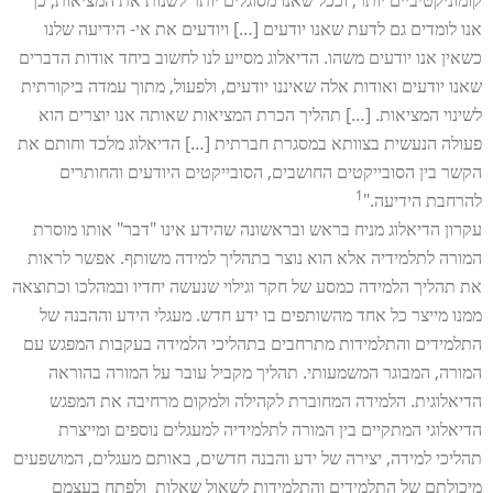
קומוניקטיביים יותר, וככל שאנו מסוגלים יותר לשנות את המציאות, כך
אנו לומדים גם לדעת שאנו יודעים […] ויודעים את אי- הידיעה שלנו
כשאין אנו יודעים משהו. הדיאלוג מסייע לנו לחשוב ביחד אודות הדברים
שאנו יודעים ואודות אלה שאיננו יודעים, ולפעול, מתוך עמדה ביקורתית
לשינוי המציאות. […] תהליך הכרת המציאות שאותה אנו יוצרים הוא
פעולה הנעשית בצוותא במסגרת חברתית […] הדיאלוג מלכד וחותם את
הקשר בין הסובייקטים החושבים, הסובייקטים היודעים והחותרים
1
להרחבת הידיעה."
עקרון הדיאלוג מניח בראש ובראשונה שהידע אינו "דבר" אותו מוסרת
המורה לתלמידיה אלא הוא נוצר בתהליך למידה משותף. אפשר לראות
את תהליך הלמידה כמסע של חקר וגילוי שנעשה יחדיו ובמהלכו וכתוצאה
ממנו מייצר כל אחד מהשותפים בו ידע חדש. מעגלי הידע וההבנה של
התלמידים והתלמידות מתרחבים בתהליכי הלמידה בעקבות המפגש עם
המורה, המבוגר המשמעותי. תהליך מקביל עובר על המורה בהוראה
הדיאלוגית. הלמידה המחוברת לקהילה ולמקום מרחיבה את המפגש
הדיאלוגי המתקיים בין המורה לתלמידיה למעגלים נוספים ומייצרת
תהליכי למידה, יצירה של ידע והבנה חדשים, באותם מעגלים, המושפעים
מיכולתם של התלמידים והתלמידות לשאול שאלות ולפתח בעצמם