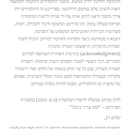
ההנדסה והחינוך לדיון בנושא. טיעוני התלמידים התקבלו והמועצה
דאגה להציב שלט במקום הרלוונטי. בפרויקט זה התלמידים זיהו
צורך מקומי ודאגו לתקן אותו על-ידי פנייה לרשות המקומית
ושיתוף פעולה עימה. זהו פרויקט המשקף חיבור לקהילה, יזמות,
מעורבות חברתית ואקטיביזם המשפיע על הסביבה.
דוגמא זו ממחישה כיצד הלמידה והחיבור למרחב הובילו לשתי
תמורות מרכזיות; הראשונה קשורה בהכרה
(acknowledgment) בתרבות האחרת השותפה למרחב
המגורים, דבר העשוי לשבור חסמים ודעות קדומות. השנייה
קשורה בשוויון, שכן כל צד תרם בגאווה את חלקו ואת ידיעותיו
בלמידה ובעשייה המשותפת למען טובת הכלל והערבית, שפתם
של מחצית מן התלמידים, הפכה להיות נוכחת במרחב.
להלן מכתב שנשלח לרשות המקומית (מ.א. משגב) במסגרת
הפרויקט – "למה צריך כתב?":
שלום רב,
במסגרת למידה מבוססת פרויקטים בכיתה ב' בבית ספר הדו-לשוני