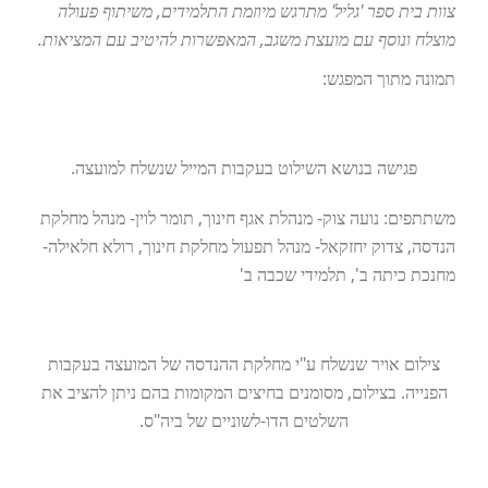
צוות בית ספר 'גליל' מתרגש מיוזמת התלמידים, משיתוף פעולה
מוצלח ונוסף עם מועצת משגב, המאפשרות להיטיב עם המציאות.
תמונה מתוך המפגש:
פגישה בנושא השילוט בעקבות המייל שנשלח למועצה.
משתתפים: נועה צוק- מנהלת אגף חינוך, תומר לוין- מנהל מחלקת
הנדסה, צדוק יחזקאל- מנהל תפעול מחלקת חינוך, רולא חלאילה-
מחנכת כיתה ב', תלמידי שכבה ב'
צילום אויר שנשלח ע"י מחלקת ההנדסה של המועצה בעקבות
הפנייה. בצילום, מסומנים בחיצים המקומות בהם ניתן להציב את
השלטים הדו-לשוניים של ביה"ס.