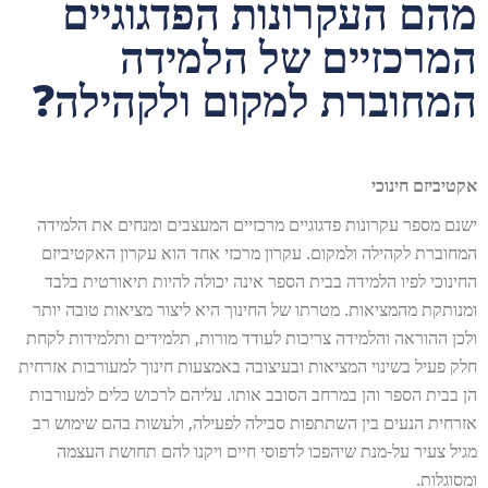
מהם העקרונות הפדגוגיים
המרכזיים של הלמידה
המחוברת למקום ולקהילה?
אקטיביזם חינוכי
ישנם מספר עקרונות פדגוגיים מרכזיים המעצבים ומנחים את הלמידה
המחוברת לקהילה ולמקום. עקרון מרכזי אחד הוא עקרון האקטיביזם
החינוכי לפיו הלמידה בבית הספר אינה יכולה להיות תיאורטית בלבד
ומנותקת מהמציאות. מטרתו של החינוך היא ליצור מציאות טובה יותר
ולכן ההוראה והלמידה צריכות לעודד מורות, תלמידים ותלמידות לקחת
חלק פעיל בשינוי המציאות ובעיצובה באמצעות חינוך למעורבות אזרחית
הן בבית הספר והן במרחב הסובב אותו. עליהם לרכוש כלים למעורבות
אזרחית הנעים בין השתתפות סבילה לפעילה, ולעשות בהם שימוש רב
מגיל צעיר על-מנת שיהפכו לדפוסי חיים ויקנו להם תחושת העצמה
ומסוגלות.