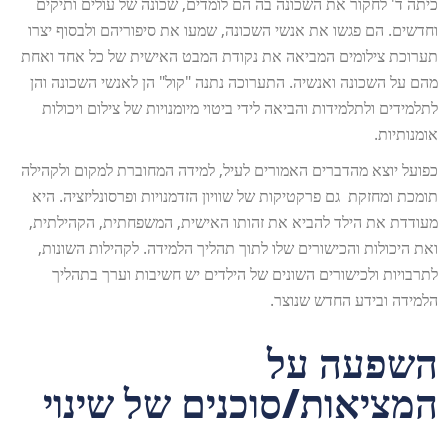
כיתה ד' לחקור את השכונה בה הם לומדים, שכונה של עולים ותיקים
וחדשים. הם פגשו את אנשי השכונה, שמעו את סיפוריהם ולבסוף יצרו
תערוכת צילומים המביאה את נקודת המבט האישית של כל אחד ואחת
מהם על השכונה ואנשיה. התערוכה נתנה "קול" הן לאנשי השכונה והן
לתלמידים ולתלמידות והביאה לידי ביטוי מיומנויות של צילום ויכולות
אומנותיות.
כפועל יוצא מהדברים האמורים לעיל, למידה המחוברת למקום ולקהילה
תומכת ומחזקת גם פרקטיקות של שוויון הזדמנויות ופרסונליזציה. היא
מעודדת את הילד להביא את זהותו האישית, המשפחתית, הקהילתית,
ואת היכולות והכישורים שלו לתוך תהליך הלמידה. לקהילות השונות,
לתרבויות ולכישורים השונים של הילדים יש חשיבות וערך בתהליך
הלמידה ובידע החדש שנוצר.
השפעה על
המציאות/סוכנים של שינוי