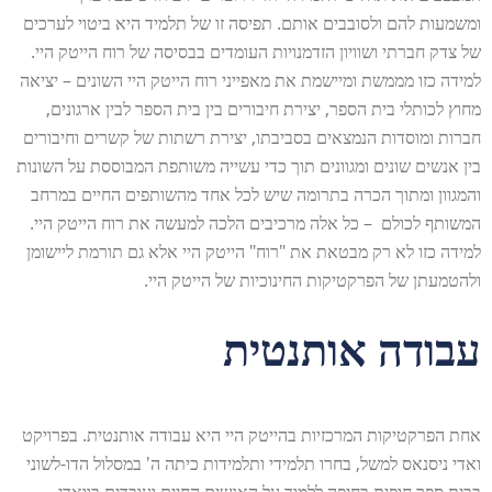
ומשמעות להם ולסובבים אותם. תפיסה זו של תלמיד היא ביטוי לערכים
של צדק חברתי ושוויון הזדמנויות העומדים בבסיסה של רוח הייטק היי.
למידה כזו מממשת ומיישמת את מאפייני רוח הייטק היי השונים – יציאה
מחוץ לכותלי בית הספר, יצירת חיבורים בין בית הספר לבין ארגונים,
חברות ומוסדות הנמצאים בסביבתו, יצירת רשתות של קשרים וחיבורים
בין אנשים שונים ומגוונים תוך כדי עשייה משותפת המבוססת על השונות
והמגוון ומתוך הכרה בתרומה שיש לכל אחד מהשותפים החיים במרחב
המשותף לכולם – כל אלה מרכיבים הלכה למעשה את רוח הייטק היי.
למידה כזו לא רק מבטאת את "רוח" הייטק היי אלא גם תורמת ליישומן
ולהטמעתן של הפרקטיקות החינוכיות של הייטק היי.
עבודה אותנטית
אחת הפרקטיקות המרכזיות בהייטק היי היא עבודה אותנטית. בפרויקט
ואדי ניסנאס למשל, בחרו תלמידי ותלמידות כיתה ה' במסלול הדו-לשוני