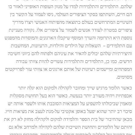
שלהם. התלמידים והתלמידות למדו על מגוון העופות האופייני לאזור בו
הם חיים, השתתפו בסקר הציפורים העולמי, ניסו לעמוד על הקשר בין
השינויים המתרחשים בעולם כתוצאה מהפיתוח האנושי ויצרו מדריך
ציפורים במטרה לעודד אנשים לשמור על ציפורים אלו. נקודה מעניינת
נוספת היא התרומה והערך המוסף שיקבלו הארגונים והמוסדות מהמפגש
עם התלמידים – השאלות של הילדים והילדות, הרעיונות, המחשבות
והיצירתיות שלהם יכולים להאיר את עיניהם ולפתוח להם כיווני חשיבה
חדשים. כמו כן, התלמידים והתלמידות עשויים להוות צוותי עבודה
המפתחים ומיישמים רעיונות של אותם ארגונים או צוותי עזר לפרויקטים
מסוימים.
כאשר הלומד מרגיש שייך ומחובר לקהילה ולמקום הוא יגלה יותר
אכפתיות ויהיה מעורב יותר בנעשה. כאשר הוא בעל תחושת מסוגלות
ומאמין שביכולתו להשפיע על המציאות הסובבת אותו ולשפר אותה יש
סיכוי רב יותר שהוא יפעל באופן אקטיבי על-מנת לעצב את מציאות חייו.
מכאן שהחיבור של בית הספר והלמידה למקום ולקהילה מחזק לא רק את
זהותם של הלומדים ותחושת השייכות שלהם לקהילה ולמרחב אלא גם
את החינוך של הילד/ה לאזרחות פעילה ולדמוקרטיה. מחקרים שבדקו