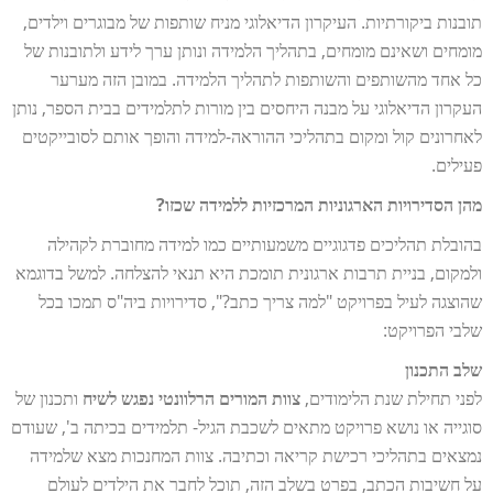
תובנות ביקורתיות. העיקרון הדיאלוגי מניח שותפות של מבוגרים וילדים,
מומחים ושאינם מומחים, בתהליך הלמידה ונותן ערך לידע ולתובנות של
כל אחד מהשותפים והשותפות לתהליך הלמידה. במובן הזה מערער
העקרון הדיאלוגי על מבנה היחסים בין מורות לתלמידים בבית הספר, נותן
לאחרונים קול ומקום בתהליכי ההוראה-למידה והופך אותם לסובייקטים
פעילים.
מהן הסדירויות הארגוניות המרכזיות ללמידה שכזו?
בהובלת תהליכים פדגוגיים משמעותיים כמו למידה מחוברת לקהילה
ולמקום, בניית תרבות ארגונית תומכת היא תנאי להצלחה. למשל בדוגמא
שהוצגה לעיל בפרויקט "למה צריך כתב?", סדירויות ביה"ס תמכו בכל
שלבי הפרויקט:
שלב התכנון
לפני תחילת שנת הלימודים,
צוות המורים הרלוונטי נפגש לשיח
ותכנון של
סוגייה או נושא פרויקט מתאים לשכבת הגיל- תלמידים בכיתה ב', שעודם
נמצאים בתהליכי רכישת קריאה וכתיבה. צוות המחנכות מצא שלמידה
על חשיבות הכתב, בפרט בשלב הזה, תוכל לחבר את הילדים לעולם