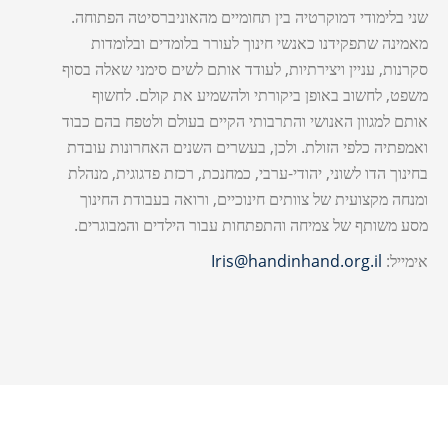
שני בלימודי דמוקרטיה בין תחומיים מהאוניברסיטה הפתוחה.
מאמינה שתפקידנו כאנשי חינוך לעורר בלומדים ובלומדות
סקרנות, עניין ויצירתיות, לעודד אותם לשים סימני שאלה בסוף
משפט, לחשוב באופן ביקורתי ולהשמיע את קולם. לחשוף
אותם למגוון האנושי והתרבותי הקיים בעולם ולטפח בהם כבוד
ואמפתיה כלפי הזולת. ולכן, בעשרים השנים האחרונות עובדת
בחינוך הדו לשוני, יהודי-ערבי, כמחנכת, רכזת פדגוגית, מנהלת
ומנחה מקצועית של צוותים חינוכיים, ורואה בעבודת החינוך
מסע משותף של צמיחה והתפתחות עבור הילדים והמבוגרים.
אימייל:
Iris@handinhand.org.il