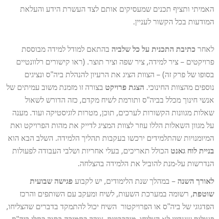
האמיתי ותציף תכנים שמעסיקים אותם לצד העשרת הידע והעלאת
המודעות בכל הקשור לעניין.
לאחר
כתיבת התכנית על כל שלביה
בהתאם למודל למידה מבוססת
פרויקטים – ציר למידה, ציר שפה וציר תוצר. (ראו קישורים רלוונטיים
בסופו של פרק זה) – הצוות הציג את הרעיון להנהלת ביה"ס ונציגים
נוספים מהצוות החינוכי.
הצגת פרויקט
בצורה זו מזמנת משוב עמיתים של
אנשי חינוך מכלל בביה"ס ותורמת לשיח מקדם, כזה הדורש לשאול
שאלות מגוונות הקשורות לערכים, תוכן, מטרות לוגיסטיקה ועוד. מענה
על מגוון השאלות הללו עוזר לצוות המציג לדייק את מהות הפרויקט ואת
המיומנויות שהתלמידים ירכשו בעקבות תהליך הלמידה. השלב הבא הוא
בניית לוח גאנט
הכולל תאריכים, בעלי אחריות ושלבי העבודה לפעולות
הנדרשות על-מנת להוביל את הלמידה בהצלחה.
לאורך השנה
– במהלך שנת הלימודים, יש לקבוע
פגישה שבועית
שוטפת
, רשומה במערכת השעות, לשיח ומעקב עם השותפים והרכז
הפדגוגי של ביה"ס או הפרויקטור השיח יכול להתמקד בדברים שהצליחו,