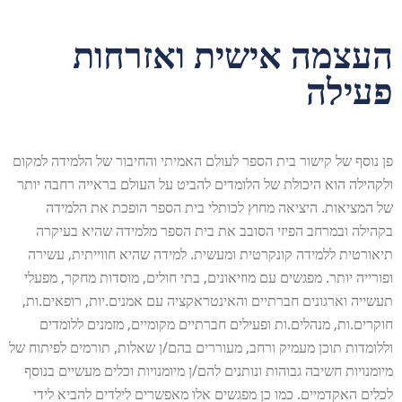
העצמה אישית ואזרחות
פעילה
פן נוסף של קישור בית הספר לעולם האמיתי והחיבור של הלמידה למקום
ולקהילה הוא היכולת של הלומדים להביט על העולם בראייה רחבה יותר
של המציאות. היציאה מחוץ לכותלי בית הספר הופכת את הלמידה
בקהילה ובמרחב הפיזי הסובב את בית הספר מלמידה שהיא בעיקרה
תיאורטית ללמידה קונקרטית ומעשית. למידה שהיא חווייתית, עשירה
ופורייה יותר. מפגשים עם מוזיאונים, בתי חולים, מוסדות מחקר, מפעלי
תעשייה וארגונים חברתיים והאינטראקציה עם אמנים.יות, רופאים.ות,
חוקרים.ות, מנהלים.ות ופעילים חברתיים מקומיים, מזמנים ללומדים
וללומדות תוכן מעמיק ורחב, מעוררים בהם/ן שאלות, תורמים לפיתוח של
מיומנויות חשיבה גבוהות ונותנים להם/ן מיומנויות וכלים מעשיים בנוסף
לכלים האקדמיים. כמו כן מפגשים אלו מאפשרים לילדים להביא לידי