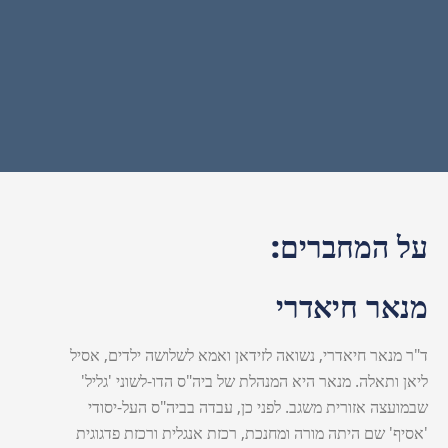
על המחברים:
מנאר חיאדרי
ד"ר מנאר חיאדרי, נשואה לזידאן ואמא לשלושה ילדים, אסיל
ליאן ותאלה. מנאר היא המנהלת של ביה"ס הדו-לשוני 'גליל'
שבמועצה אזורית משגב. לפני כן, עבדה בביה"ס העל-יסודי
'אסיף' שם היתה מורה ומחנכת, רכזת אנגלית ורכזת פדגוגית