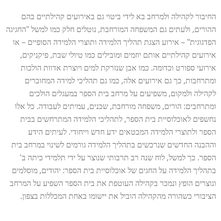
החיבור לקהילה ולמרחב בא לידי ביטוי גם באירועים קהילתיים בהם
ההורים, ולעתים גם המשפחה המורחבת, נוטלים חלק כמו למשל "החגיגה
הפדגוגית" – אירוע הצגת תהליך הלמידה ותוצרי הלמידה הסופיים – או
אירועים קהילתיים אותם יוזמים ומובילים כמו טיולי שבת, פיקניקים,
אירועי ספורט וכדומה. כמו אבן שנזרקת למים ויוצרת אדוות הולכות
ומתרחבות, כך גם אירועים אלה, כמו גם תהליכי למידה המחוברים
לקהילה ולמקום, משפיעים על מרחב בית הספר במעגלים הולכים
ומתרחבים: הורים, משפחה מורחבת, שכנים, עמיתים לעבודה. כל אלו
נחשפים לאוכלוסיית בית הספר, לתהליכי הלמידה המתרחשים בבית
הספר ולתוצרי הלמידה המבטאים ידע חדש וייחודי. לעיתים הידע
וההבנה החדשים שנרכשים בתהליך הלמידה גורמים לשינוי במרחב בית
הספר. כך למשל, לוח שנה רב תרבותי שנוצר על ידי תלמידי כיתה ב'
בתהליך הלמידה על החגים של אוכלוסיית בית הספר: יהודים, מוסלמים
ונוצרים הופץ ונמכר בקהילה העוטפת את בית הספר השפיע על המרחב
הציבורי כשהורה מהקהילה הוביל את יישומו באחת המכללות בצפון.