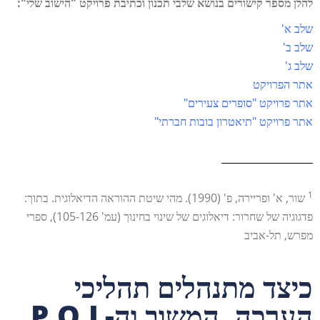
להלן מספר קישורים בנושא שלבי תכנון וכתיבת פרויקט "הישוב שלי":
שלב א'
שלב ב'
שלב ג
'
אתר הפרויקט
אתר פרויקט "סופרים צעירים"
אתר פרויקט "תיאטרון בובות חברתי"
1
שור, א' ופריירה, פ' (1990). מהי שיטת ההוראה הדיאלוגית. בתוך:
פדגוגיה של שחרור: דיאלוגים של שינוי בחינוך (עמ' 105-126), ספרי
מפרש, תל-אביב
כיצד מתנהלים תהליכי
הערכה, המשוב וה-P.O.L