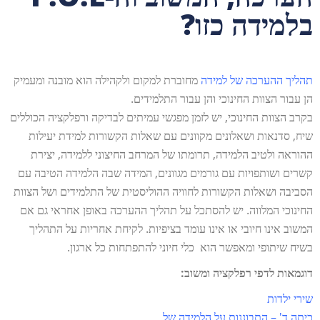
בלמידה כזו?
תהליך ההערכה של למידה
מחוברת למקום ולקהילה הוא מובנה ומעמיק
הן עבור הצוות החינוכי והן עבור התלמידים.
בקרב הצוות החינוכי, יש לזמן מפגשי עמיתים לבדיקה ורפלקציה הכוללים
שיח, סדנאות ושאלונים מקוונים עם שאלות הקשורות למידת יעילות
ההוראה ולטיב הלמידה, תרומתו של המרחב החיצוני ללמידה, יצירת
קשרים ושותפויות עם גורמים מגוונים, המידה שבה הלמידה הטיבה עם
הסביבה ושאלות הקשורות לחוויה ההוליסטית של התלמידים ושל הצוות
החינוכי המלווה. יש להסתכל על תהליך ההערכה באופן אחראי גם אם
המשוב אינו חיובי או אינו עומד בציפיות. לקיחת אחריות על התהליך
בשיח שיתופי ומאפשר הוא כלי חיוני להתפתחות כל ארגון.
דוגמאות לדפי רפלקציה ומשוב:
שירי ילדות
כיתה ד' – התבוננות על הלמידה של