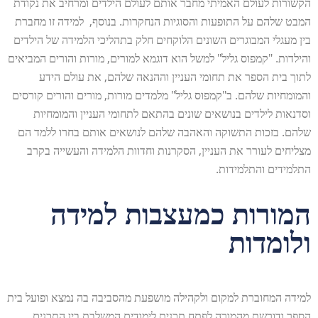
הקשורות לעולם האמיתי מחבר אותם לעולם הילדים ומרחיב את נקודת
המבט שלהם על התופעות והסוגיות הנחקרות. בנוסף, למידה זו מחברת
בין מעגלי המבוגרים השונים הלוקחים חלק בתהליכי הלמידה של הילדים
והילדות. "קמפוס גליל" למשל הוא דוגמא למורים, מורות והורים המביאים
לתוך בית הספר את תחומי העניין וההנאה שלהם, את עולם הידע
והמומחיות שלהם. ב"קמפוס גליל" מלמדים מורות, מורים והורים קורסים
וסדנאות לילדים בנושאים שונים בהתאם לתחומי העניין והמומחיות
שלהם. בזכות התשוקה והאהבה שלהם לנושאים אותם בחרו ללמד הם
מצליחים לעורר את העניין, הסקרנות וחדוות הלמידה והעשייה בקרב
התלמידים והתלמידות.
המורות כמעצבות למידה
ולומדות
למידה המחוברת למקום ולקהילה מושפעת מהסביבה בה נמצא ופועל בית
הספר ודורשת מהמורה לפתח תכנית לימודים המשלבת בין התכנים