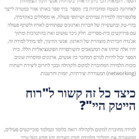
הספר. דוגמאות לכך ניתן לראות בקהילות אנשי חינוך הצומחות
לאחרונה בשטח ומחברות בין מספר בתי ספר באותו אזור במטרה לייצר
פלטפורמה ללמידת עמיתים ושיתופי פעולה, או מסלולים באקדמיה,
בהיי-טק ובתעשייה של חברות וארגונים שפתוחים לארח ולשתף פעולה
עם פרויקטים בית-ספריים. חלק ניכר עושים זאת בהתנדבות ומתוך
אג'נדה חברתית מוצהרת של הארגון. אנשי החינוך, לפי מודל למידה זה,
יהיו אלה שיזהו את המשאבים והשותפויות הפוטנציאליות הללו. בית
הספר יכול להיות לגורם המחבר בין אנשים, ארגונים ומוסדות שונים
בזכות הלמידה המחוברת למקום ולקהילה ובכך לתרום ליצירת רשתות
(networking) המעודדת יצירתיות, יזמות וחדשנות.
כיצד כל זה קשור ל"רוח
הייטק היי"?
למידה מחוברת למקום ולקהילה רואה בלומד ובמלמד סובייקטים פעילים,
המעצבים את תהליכי הלמידה יחדיו ויוצרים ידע חדש בעל ערך