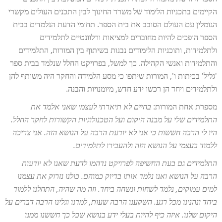
הקיימים בתכניות הלימוד של משרד החינוך לבין התכנים העולים מקשרי
הגומלין עם העולם הסובב את בית הספר. תחומי הדעת הנלמדים בבית
הספר הופכים להיות מחוברים למציאות ורלוונטיים לתלמידים
ולתלמידות, ותוכניות הלימודים נבנות בשיתוף בין המורות, התלמידים
והתלמידות ואנשי הקהילה. כך למשל, בפרויקט החלל שנלמד בבית ספר
'גליל' בכיתות ו', המורות שיתפו כי מסע הלמידה והחקר היה משותף להן
ולתלמידים ויחד הן רכשו ידע חדש, מיומנויות והבנה.
מספרת אחת המורות:
בחיים לא תיארתי לעצמי שאני אלמד את
התלמידים שלי על מבנה היקום ועל הטכנולוגיות הקשורות לחקר החלל.
היו לי הרבה חששות כי אני לא יודעת הרבה על הנושא הזה. אני צריכה
ללמוד בעצמי על הנושא הזה ולהעבירו לתלמידים.
התלמידים גם בעת החשיפה לפרויקט נדהמו לדעת שאנו לא יודעות
הרבה על הנושא ואנו נלמד אותו בדיוק כמוהם. כולנו נזרוק את עצמנו
למים עמוקים, נלמד לשחות ונשחה ביחד. וזה מה שהיה, התחלנו ללמוד
ביחד ונהנינו מכל רגע. השקענו הרבה שעות, למדנו וגלינו הרבה דברים על
היקום שלנו. איזה כיף להיות בעלי ידע בנושא שכל כך חששנו ממנו