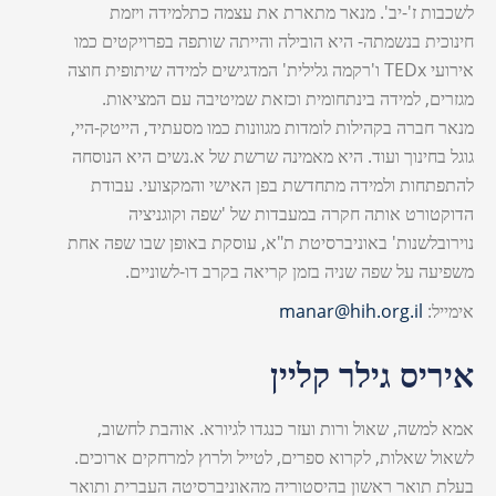
לשכבות ז'-יב'. מנאר מתארת את עצמה כתלמידה ויזמת
חינוכית בנשמתה- היא הובילה והייתה שותפה בפרויקטים כמו
אירועי TEDx ו'רקמה גלילית' המדגישים למידה שיתופית חוצה
מגזרים, למידה בינתחומית וכזאת שמיטיבה עם המציאות.
מנאר חברה בקהילות לומדות מגוונות כמו מסעתיד, הייטק-היי,
גוגל בחינוך ועוד. היא מאמינה שרשת של א.נשים היא הנוסחה
להתפתחות ולמידה מתחדשת בפן האישי והמקצועי. עבודת
הדוקטורט אותה חקרה במעבדות של 'שפה וקוגניציה
נוירובלשנות' באוניברסיטת ת"א, עוסקת באופן שבו שפה אחת
משפיעה על שפה שניה בזמן קריאה בקרב דו-לשוניים.
אימייל:
manar@hih.org.il
איריס גילר קליין
אמא למשה, שאול ורות ועזר כנגדו לגיורא. אוהבת לחשוב,
לשאול שאלות, לקרוא ספרים, לטייל ולרוץ למרחקים ארוכים.
בעלת תואר ראשון בהיסטוריה מהאוניברסיטה העברית ותואר