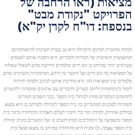
מציאות (ראו הרחבה של
הפרויקט "נקודת מבט"
בנספח: דו"ח לקרן יק"א)
למידה מחוברת למקום ולקהילה היא גם בעלת חשיבות להתפתחותם
המקצועית והאישית של המורות והמורים. היא הופכת אותם לאנשים
מעורבים יותר במרחב בו הם חיים ומלמדים ודורשת מהם לשאול שאלות
על המציאות בה הם חיים ועל הקשר בין הידע, המיומנויות והערכים שהם
מלמדים ובין המציאות הזו. היא מחייבת אותם לכתוב ולפתח יחידות
לימוד בינתחומיות וליזום קשרים וחיבורים עם ארגונים ומוסדות רלוונטיים
לתחומים הנלמדים מחוץ לכותלי בית הספר. בכך הופכים המורים
והמורות לסוכנים המחברים בין בית הספר לקהילה ולמרחב בו הוא נמצא.
במילים אחרות, למידה תוך כדי חיבור לעולם האמיתי מהדהדת בתוך בית
הספר ומשפיעה על התהליכים המתרחשים בו ועל הקשרים בקרב קהילת
בית הספר עצמה, ובו זמנית היא מהדהדת במרחב בו נמצא ופועל בית