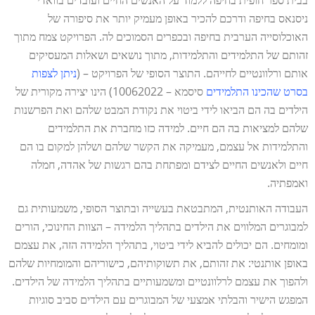
בבית ספר חופית בחיפה ללמוד על האנשים החיים ועובדים בוואדי
ניסנאס בחיפה ודרכם להכיר באופן מעמיק יותר את סיפורה של
האוכלוסייה הערבית בחיפה ובכפרים הסמוכים לה. הפרויקט צמח מתוך
זהותם של התלמידים והתלמידות, מתוך נושאים ושאלות המעסיקים
אותם ורלוונטיים לחייהם. התוצר הסופי של הפרויקט – (
ניתן לצפות
בסרט שהכינו התלמידים
סיסמא – 10062022) הינו יצירה מקורית של
הילדים בה הם הביאו לידי ביטוי את נקודת המבט שלהם ואת הפרשנות
שלהם למציאות בה הם חיים. למידה כזו מחברת את התלמידים
והתלמידות אל עצמם, מעמיקה את הקשר שלהם ושלהן למקום בו הם
חיים ולאנשים החיים לצידם ומפתחת בהם רגשות של אהדה, חמלה
ואמפתיה.
העבודה האותנטית, המתבטאת בעשייה ובתוצר הסופי, משמעותית גם
למבוגרים המלווים את הילדים בתהליך הלמידה – הצוות החינוכי, הורים
ומומחים. הם יכולים להביא לידי ביטוי, בתהליך הלמידה הזה, את עצמם
באופן אותנטי: את זהותם, את תשוקותיהם, כישוריהם והמומחיות שלהם
ולהפוך את עצמם לרלוונטיים ומשמעותיים בתהליך הלמידה של הילדים.
המפגש הישיר והבלתי אמצעי של המבוגרים עם הילדים סביב סוגיות