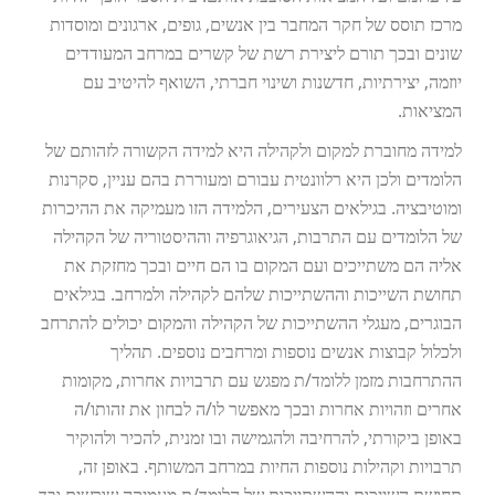
מרכז תוסס של חקר המחבר בין אנשים, גופים, ארגונים ומוסדות
שונים ובכך תורם ליצירת רשת של קשרים במרחב המעודדים
יוזמה, יצירתיות, חדשנות ושינוי חברתי, השואף להיטיב עם
המציאות.
למידה מחוברת למקום ולקהילה היא למידה הקשורה לזהותם של
הלומדים ולכן היא רלוונטית עבורם ומעוררת בהם עניין, סקרנות
ומוטיבציה. בגילאים הצעירים, הלמידה הזו מעמיקה את ההיכרות
של הלומדים עם התרבות, הגיאוגרפיה וההיסטוריה של הקהילה
אליה הם משתייכים ועם המקום בו הם חיים ובכך מחזקת את
תחושת השייכות וההשתייכות שלהם לקהילה ולמרחב. בגילאים
הבוגרים, מעגלי ההשתייכות של הקהילה והמקום יכולים להתרחב
ולכלול קבוצות אנשים נוספות ומרחבים נוספים. תהליך
ההתרחבות מזמן ללומד/ת מפגש עם תרבויות אחרות, מקומות
אחרים וזהויות אחרות ובכך מאפשר לו/ה לבחון את זהותו/ה
באופן ביקורתי, להרחיבה ולהגמישה ובו זמנית, להכיר ולהוקיר
תרבויות וקהילות נוספות החיות במרחב המשותף. באופן זה,