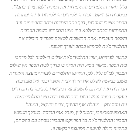
גליל, חקרו התלמידים והתלמידות את הסוגיה "למה צריך כתב?".
במסגרת הפרויקט, הכירו התלמידים והתלמידות את התפתחות
הכתב מציורי המערות, דרך כתב היתדות וכתב החרטומים ועד
התפתחות הכתב האלפא בתי ממנו התפתחו השפה הערבית
והשפה העברית. אחת התשובות לשאלה הפורייה הובילה את
התלמידים/ות לשימוש בכתב לצורך הכוונה.
כתוצר לפרויקט, יצרו התלמידים/ות שילוט דו-לשוני לכל מרחבי
בית הספר. מישור נוסף, היה הגילוי כי בדרך לבית הספר אין שילוט
המכוון לבי"ס גליל. לכן, החליטו התלמידים לפנות למועצה האזורית
משגב בבקשה לשלט את הדרך לבית הספר ובכך גילו מעורבות
חברתית ואת יכולתם להשפיע על המציאות בסביבה בה הם חיים.
בעקבות הפניה נפגשו היום בהתרגשות רבה נציגי התלמידים/ות
עם נועה צוק – מנהלת אגף החינוך,
צדוק יחזקאל, המנהל
האדמיניסטרטיבי, ותומר לוין, מנהל אגף הנדסה. במהלך המפגש
הסבירו התלמידים/ות על הפרויקט והעבירו מכתב עם בקשתם,
בתקווה גדולה להיענות המועצה לבקשה זו.