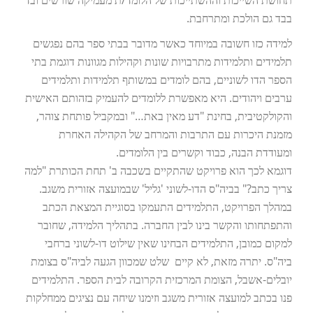
תחושת השייכות וההשתייכות של הלומד/ת מעמיקה שורשים ובד
בבד גם הולכת ומתרחבת.
למידה כזו חשובה במיוחד כאשר מדובר בבתי ספר בהם נפגשים
תלמידים ותלמידות מתרבויות שונות וקהילות מגוונות דוגמת בתי
הספר הדו לשוניים, בהם לומדים במשותף תלמידות ותלמידים
ערבים ויהודים. היא מאפשרת ללומדים להעמיק בזהותם האישית
והקולקטיבית, בחינת "דע מאין באת…" ובמקביל פותחת צוהר,
מזמנת היכרות עם התרבות והמרחב של הקהילה האחרת
ומעודדת הבנה, כבוד וקשרים בין הלומדים.
דוגמא לכך הוא פרויקט שהתקיים בשכבה ב' תחת הכותרת "למה
צריך כתב?" בביה"ס הדו-לשוני 'גליל' שבמועצה אזורית משגב.
במהלך הפרויקט, התלמידים התעמקו בסוגיית המצאת הכתב
והתפתחותו והקשר בינו לבין החברה. בתהליך הלמידה, שחובר
למקום כמובן, התלמידים הבחינו שאין שילוט דו-לשוני ברחבי
ביה"ס. יתרה מזאת, לא קיים שלט שמכוון הגעה לביה"ס בצומת
יובלים-אשבל, הצומת המרכזית הקרובה לבית הספר. התלמידים
פנו בכתב למועצה אזורית משגב וזימנו שיחה עם נציגים ממחלקות