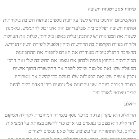
פיתוח אסטרטגיות חשיבה
האקטיביזם החינוכי נדרש לשני עקרונות נוספים: פיתוח חשיבה ביקורתית
ופיתוח חשיבה רפלקטיבית שבלעדיהם הוא אינו יכול להתממש. על-מנת
לשנות את המציאות יש להתבונן עליה באופן ביקורתי, לגלות את העוולות
ולזהות בעיות הקיימות בה הדורשות תיקון ולפעול ליצירת השינוי הנדרש.
החשיבה הרפלקטיבית מעודדת את האדם להפנות את ההתבוננות
הביקורתית מהחוץ פנימה ולבחון את עצמו: את החשיבה שלו ואת דרכי
הפעולה שלו. זאת על-מנת שיוכל לשפר את התקשורת התוך אישית
והבין אישית שלו ואת הפעולות שלו בעולם כדי להשיג את מטרותיו
בצורה הטובה ביותר. שני עקרונות אלו נותנים בידי האדם כלים להיות
לומד עצמאי לאורך חייו.
דיאלוג
הדיאלוג הוא עקרון פדגוגי מרכזי נוסף בלמידה המחוברת לקהילה ולמקום.
"הדיאלוג הוא מצב בו נפגשים בני אדם כדי לחשוב בצוותא על המציאות
שלהם, על התהוותה ועל עיצובה. ככל שאנו נעשים ליצורים