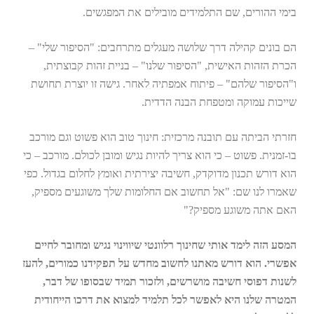
בימי ההורים, שם התלמידים מובילים את המפגשים.
הם בונים קהילה דרך שלושה מעגלים מתרחבים: "הסיפור שלי" –
הכרת הזהות האישית, "הסיפור שלנו" – בניית זהות קבוצתית,
ו"הסיפור שלהם" – פיתוח אמפתיה לאחר. גישה זו יוצרת תחושת
שייכות עמוקה ומטפחת הבנה הדדית.
חזרתי הביתה עם תובנה מרכזית: חינוך טוב הוא פשוט וגם מורכב
בו-זמנית. פשוט – כי הוא צריך להיות נגיש ומובן לכולם. מורכב – כי
הוא דורש תכנון מדוקדק, חשיבה יצירתית ואומץ לחלום בגדול. כפי
שאמרו לנו שם: "אל תחשוב אם החלומות שלך משוגעים מספיק,
האם אתה משוגע מספיק?"
המסע הזה לימד אותי שחינוך רלוונטי שיווינוי נגיש ומחובר לחיים
אפשרי. הוא דורש מאתנו לחשוב מחדש על תפקידנו כמורים, להעז
לשנות דפוסי חשיבה מושרשים, ולזכור תמיד שבסופו של דבר,
המטרה שלנו היא לאפשר לכל תלמיד למצוא את דרכו הייחודית