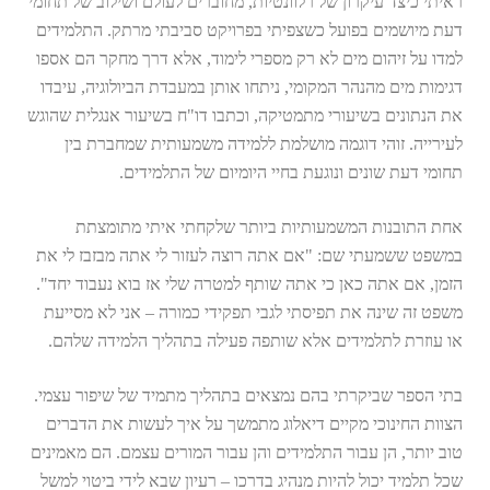
ראיתי כיצד עיקרון של רלוונטיות, מחוברים לעולם ושילוב של תחומי
דעת מיושמים בפועל כשצפיתי בפרויקט סביבתי מרתק. התלמידים
למדו על זיהום מים לא רק מספרי לימוד, אלא דרך מחקר הם אספו
דגימות מים מהנהר המקומי, ניתחו אותן במעבדת הביולוגיה, עיבדו
את הנתונים בשיעורי מתמטיקה, וכתבו דו"ח בשיעור אנגלית שהוגש
לעירייה. זוהי דוגמה מושלמת ללמידה משמעותית שמחברת בין
תחומי דעת שונים ונוגעת בחיי היומיום של התלמידים.
אחת התובנות המשמעותיות ביותר שלקחתי איתי מתומצתת
במשפט ששמעתי שם: "אם אתה רוצה לעזור לי אתה מבזבז לי את
הזמן, אם אתה כאן כי אתה שותף למטרה שלי אז בוא נעבוד יחד".
משפט זה שינה את תפיסתי לגבי תפקידי כמורה – אני לא מסייעת
או עוזרת לתלמידים אלא שותפה פעילה בתהליך הלמידה שלהם.
בתי הספר שביקרתי בהם נמצאים בתהליך מתמיד של שיפור עצמי.
הצוות החינוכי מקיים דיאלוג מתמשך על איך לעשות את הדברים
טוב יותר, הן עבור התלמידים והן עבור המורים עצמם. הם מאמינים
שכל תלמיד יכול להיות מנהיג בדרכו – רעיון שבא לידי ביטוי למשל